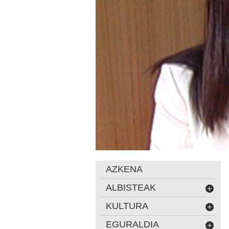
AZKENA
ALBISTEAK
KULTURA
EGURALDIA