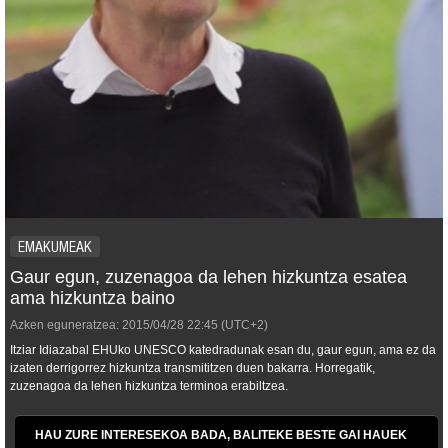
EMAKUMEAK
Gaur egun, zuzenagoa da lehen hizkuntza esatea
ama hizkuntza baino
Azken eguneratzea:
2015/04/28
22:45
(UTC+2)
Itziar Idiazabal EHUko UNESCO katedradunak esan du, gaur egun, ama ez da
izaten derrigorrez hizkuntza transmititzen duen bakarra. Horregatik,
zuzenagoa da lehen hizkuntza terminoa erabiltzea.
HAU ZURE INTERESEKOA BADA, BALITEKE BESTE GAI HAUEK