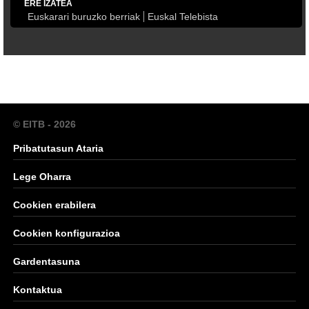
ERE IZATEA
Euskarari buruzko berriak
Euskal Telebista
© EITB - 2026
Pribatutasun Ataria
Lege Oharra
Cookien erabilera
Cookien konfigurazioa
Gardentasuna
Kontaktua