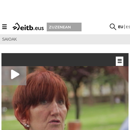
☰
EU
E
ZUZENEAN
SAIOAK
☰