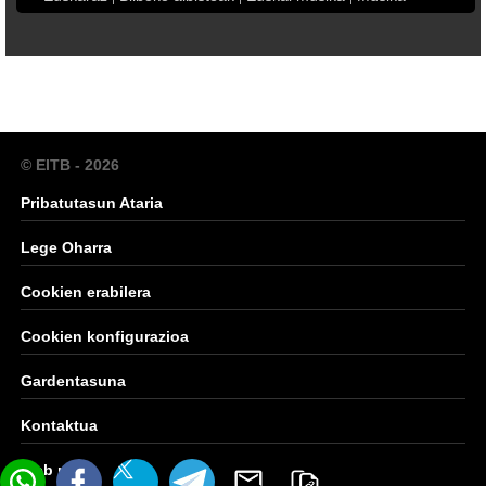
© EITB - 2026
Pribatutasun Ataria
Lege Oharra
Cookien erabilera
Cookien konfigurazioa
Gardentasuna
Kontaktua
Web mapa