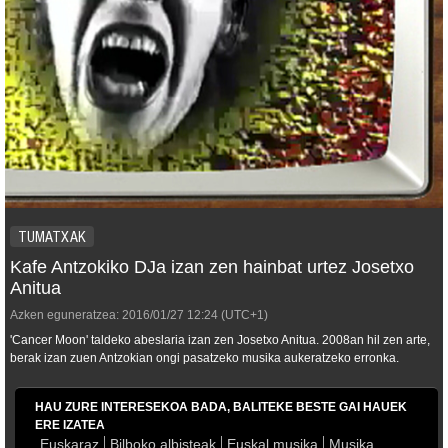
TUMATXAK
Kafe Antzokiko DJa izan zen hainbat urtez Josetxo
Anitua
Azken eguneratzea:
2016/01/27
12:24
(UTC+1)
'Cancer Moon' taldeko abeslaria izan zen Josetxo Anitua. 2008an hil zen arte,
berak izan zuen Antzokian ongi pasatzeko musika aukeratzeko erronka.
HAU ZURE INTERESEKOA BADA, BALITEKE BESTE GAI HAUEK
ERE IZATEA
Euskaraz
Bilboko albisteak
Euskal musika
Musika