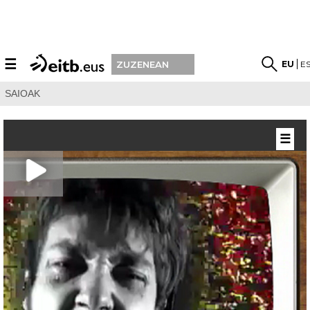
☰
EU
E
ZUZENEAN
SAIOAK
☰