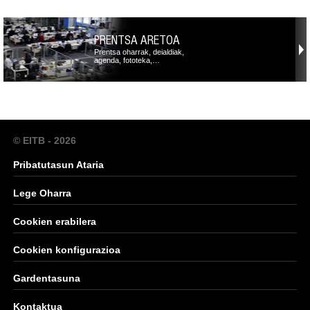
PRENTSA ARETOA
Prentsa oharrak, deialdiak,
agenda, fototeka,…
© EITB - 2026
Pribatutasun Ataria
Lege Oharra
Cookien erabilera
Cookien konfigurazioa
Gardentasuna
Kontaktua