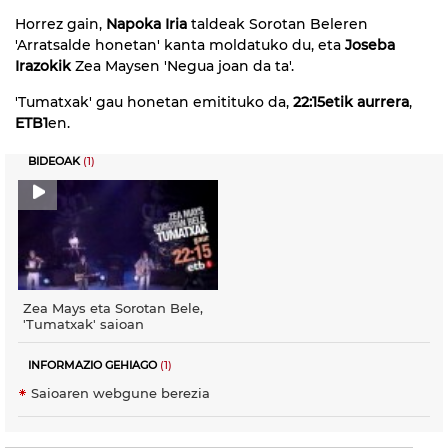
Horrez gain,
Napoka Iria
taldeak Sorotan Beleren
'Arratsalde honetan' kanta moldatuko du, eta
Joseba
Irazokik
Zea Maysen 'Negua joan da ta'.
'Tumatxak' gau honetan emitituko da,
22:15etik aurrera
,
ETB1
en.
BIDEOAK
(1)
Zea Mays eta Sorotan Bele,
'Tumatxak' saioan
INFORMAZIO GEHIAGO
(1)
Saioaren webgune berezia