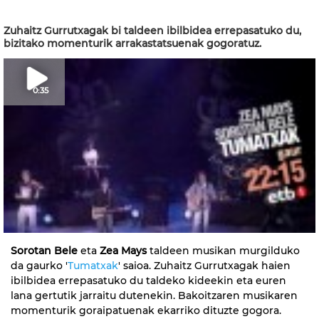
Zuhaitz Gurrutxagak bi taldeen ibilbidea errepasatuko du,
bizitako momenturik arrakastatsuenak gogoratuz.
0:35
Sorotan Bele
eta
Zea Mays
taldeen musikan murgilduko
da gaurko '
Tumatxak
' saioa. Zuhaitz Gurrutxagak haien
ibilbidea errepasatuko du taldeko kideekin eta euren
lana gertutik jarraitu dutenekin. Bakoitzaren musikaren
momenturik goraipatuenak ekarriko dituzte gogora.