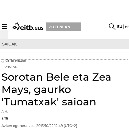
☰
EU
E
ZUZENEAN
SAIOAK
Orria entzun
22:15EAN
Sorotan Bele eta Zea
Mays, gaurko
'Tumatxak' saioan
A.H.
EITB
Azken eguneratzea:
2013/10/22
12:49
(UTC+2)