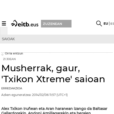
☰
EU
E
ZUZENEAN
SAIOAK
Orria entzun
21:30EAN
Musherrak, gaur,
'Txikon Xtreme' saioan
ERREDAKZIOA
Azken eguneratzea:
2014/02/06
11:57
(UTC+1)
Alex Txikon Iruñean eta Aran haranean izango da Baltasar
Gallardorekin, Andoni Azpillagarekin eta beraien