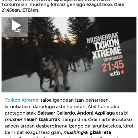
txakurrekin, mushing kirolaz gehiago ezagutzeko. Gaur,
21:45ean, ETB1en.
0:27
'Txikon Xtreme'
saioa igandean izan beharrean,
larunbatean datorkigu aste honetan. Atal honetako
protagonistak
Baltasar Gallardo, Andoni Azpillaga
eta bi
musher
hauen txakurrak
izango dira. Orain arte ikusitako
saioen artean desberdinena izango da larunbatekoa, kirol
berri bat ezagutzeaz gain,
mushing
-a
,
gizaki eta