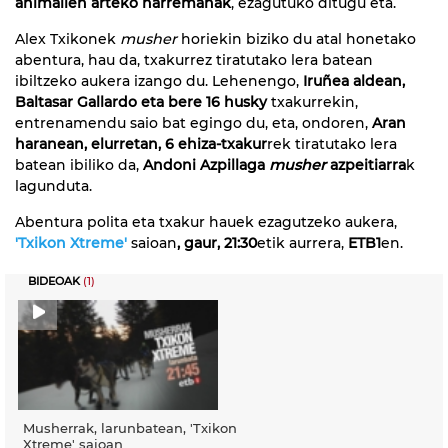
animalien arteko harremanak
, ezagutuko ditugu eta.
Alex Txikonek
musher
horiekin biziko du atal honetako
abentura, hau da, txakurrez tiratutako lera batean
ibiltzeko aukera izango du. Lehenengo,
Iruñea aldean,
Baltasar Gallardo eta bere 16 husky
txakurrekin,
entrenamendu saio bat egingo du, eta, ondoren,
Aran
haranean, elurretan, 6 ehiza-txakur
rek tiratutako lera
batean ibiliko da,
Andoni Azpillaga
musher
azpeitiarra
k
lagunduta.
Abentura polita eta txakur hauek ezagutzeko aukera,
'Txikon Xtreme'
saioan
, gaur, 21:30
etik aurrera,
ETB1
en.
BIDEOAK
(1)
Musherrak, larunbatean, 'Txikon
Xtreme' saioan