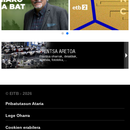
PRENTSA ARETOA
Prentsa oharrak, deialdiak,
agenda, fototeka,…
© EITB - 2026
Pribatutasun Ataria
Lege Oharra
Cookien erabilera