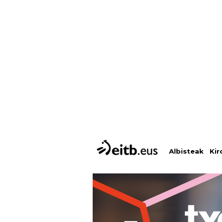
Albisteak
Kir