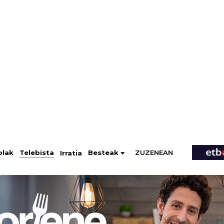
ZUZENEAN
Telebista
Besteak
olak
Irratia