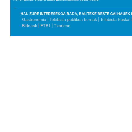
HAU ZURE INTERESEKOA BADA, BALITEKE BESTE GAI HAUEK 
Gastronomia
Telebista publikoa berriak
Telebista Euskal
Bideoak
ETB1
Txoriene