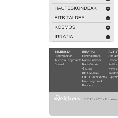
HAUTESKUNDEAK
EITB TALDEA
KOSMOS
IRRATIA
TELEBISTA:
IRRATIA:
ALBIS
Programazioa
Euskadi Irratia
Aktuali
Telebista Programak
Radio Euskadi
Ekonom
Bideoak
Radio Vitoria
Politika
Gaztea
Kultura
EITB Musika
Ikusmi
EiTB Euskal kantak
Egurald
Irrati programak
Podcast
© EITB - 2026
-
Pribatuta