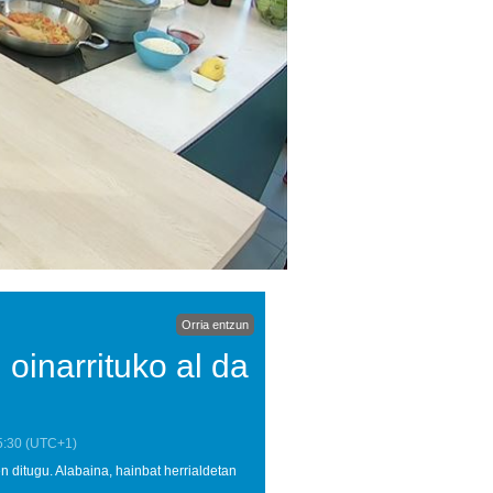
Orria entzun
oinarrituko al da
5:30
(UTC+1)
ditugu. Alabaina, hainbat herrialdetan