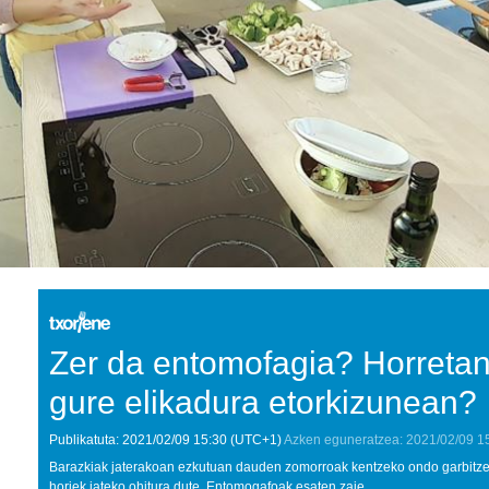
Zer da entomofagia? Horretan 
gure elikadura etorkizunean?
Publikatuta:
2021/02/09
15:30
(UTC+1)
Azken eguneratzea:
2021/02/09
1
Barazkiak jaterakoan ezkutuan dauden zomorroak kentzeko ondo garbitzen 
horiek jateko ohitura dute. Entomogafoak esaten zaie.