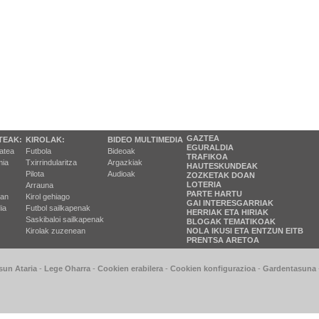
GAZTEA
TEAK:
KIROLAK:
BIDEO MULTIMEDIA
EGURALDIA
tatea
Futbola
Bideoak
TRAFIKOA
ia
Txirrindularitza
Argazkiak
HAUTESKUNDEAK
Pilota
Audioak
ZOZKETAK DOAN
LOTERIA
Arrauna
PARTE HARTU
ran
Kirol gehiago
GAI INTERESGARRIAK
ia
Futbol sailkapenak
HERRIAK ETA HIRIAK
Saskibaloi sailkapenak
BLOGAK TEMATIKOAK
Kirolak zuzenean
NOLA IKUSI ETA ENTZUN EITB
PRENTSA ARETOA
sun Ataria
-
Lege Oharra
-
Cookien erabilera
-
Cookien konfigurazioa
-
Gardentasuna