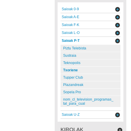
Saioak 0-9
Saioak A-E
Saioak F-K
Saioak L-O
Saioak P-T
Piztu Telebista
Sustraia
Teknopolis
Txoriene
Tupper Club
Plazandreak
Sopela Pro
nom_cl_television_programas_
tal_para_cual
Saioak U-Z
KIROLAK