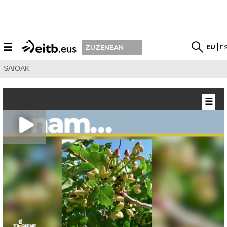
☰
EU
E
ZUZENEAN
SAIOAK
☰