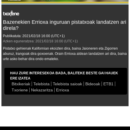
Bazenekien Errioxa inguruan pistatxoak landatzen ari
direla?
Publikatuta:
2021/02/18
16:00
(UTC+1)
Azken eguneratzea:
2021/02/18
16:00
(UTC+1)
Pistatxo gehienak Kalifornian ekoizten dira, baina Jaioneren eta Zigorren
aburuz, Irangoak dira goxoenak. Orain Errioxa aldean landatzen ari dira, baina
urte asko behar dira ondo emateko.
HAU ZURE INTERESEKOA BADA, BALITEKE BESTE GAI HAUEK
ERE IZATEA
Bitxikeriak
Telebista
Telebista saioak
Bideoak
ETB1
Txoriene
Nekazaritza
Errioxa