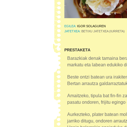
EGILEA:
IGOR SOLAGUREN
JATETXEA:
BETIXU JATETXEA (IURRETA)
PRESTAKETA
Barazkiak denak tamaina beran
markatu eta labean edukiko d
Beste ontzi batean ura irakite
Bertan arrautza galdarraztatu
Amaitzeko, tipula bat fin-fin za
pasatu ondoren, frijitu egingo
Aurkezteko, plater batean mol
jarriko ditugu, ondoren arrautz