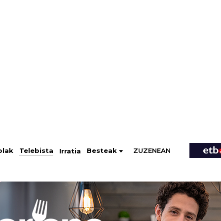
ZUZENEAN
Telebista
Besteak
olak
Irratia