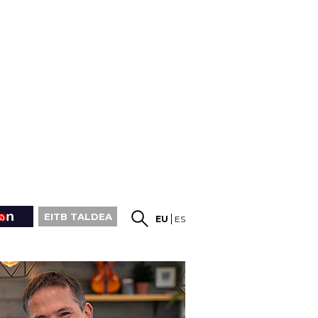
EITB TALDEA
EU
ES