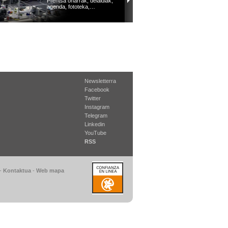
Prentsa oharrak, deialdiak,
agenda, fototeka,…
Newsletterra
Facebook
Twitter
Instagram
Telegram
Linkedin
YouTube
RSS
-
Kontaktua
-
Web mapa