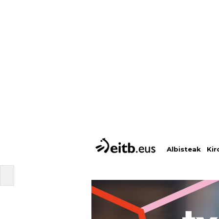
Albisteak
Kir