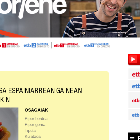
SA ESPAINIARREAN GAINEAN
KIN
OSAGAIAK
Piper berdea
Piper gorria
Tipula
Kuiatxoa