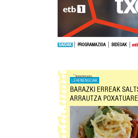
SAIOAK
PROGRAMAZIOA
BIDEOAK
LEHENENGOAK
BARAZKI ERREAK SALT
ARRAUTZA POXATUARE