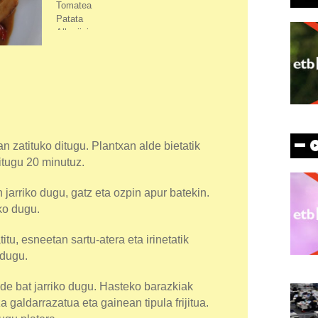
Tomatea
Patata
Alberjinia
Azenarioa
Olioa
Gatza
Arrautza
Ura
Ozpina
 zatituko ditugu. Plantxan alde bietatik
itugu 20 minutuz.
n jarriko dugu, gatz eta ozpin apur batekin.
ko dugu.
titu, esneetan sartu-atera eta irinetatik
 dugu.
de bat jarriko dugu. Hasteko barazkiak
a galdarrazatua eta gainean tipula frijitua.