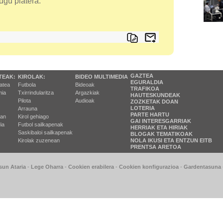
ugu platera.
GAZTEA
TEAK:
KIROLAK:
BIDEO MULTIMEDIA
EGURALDIA
tatea
Futbola
Bideoak
TRAFIKOA
ia
Txirrindularitza
Argazkiak
HAUTESKUNDEAK
Pilota
Audioak
ZOZKETAK DOAN
LOTERIA
Arrauna
PARTE HARTU
ran
Kirol gehiago
GAI INTERESGARRIAK
ia
Futbol sailkapenak
HERRIAK ETA HIRIAK
Saskibaloi sailkapenak
BLOGAK TEMATIKOAK
Kirolak zuzenean
NOLA IKUSI ETA ENTZUN EITB
PRENTSA ARETOA
sun Ataria
-
Lege Oharra
-
Cookien erabilera
-
Cookien konfigurazioa
-
Gardentasuna