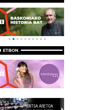
ETBON
PRENTSA ARETOA