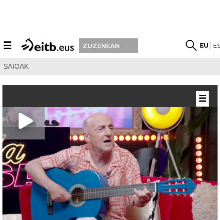
☰
EU
E
ZUZENEAN
SAIOAK
☰