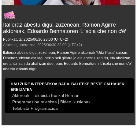
Italieraz abestu digu, zuzenean, Ramon Agirre
aktoreak, Edoardo Bennatoren 'L'isola che non c'è'
Publikatuta:
2025/06/30
23:00
(UTC+2)
Azken eguneratzea:
2025/06/30
23:00
(UTC+2)
Italieraz abestu digu, zuzenean, Ramon Agirre aktoreak "Uda Pasa" saioan.
Dioenez, etxean eta lagunekin beti gitarra jo eta abestu izan du, eta oholtzan
ere aritu izan da ahal izan duenean. Edoardo Bennatoren 'L'isola che non c'è'
abestia eskaini digu.
HAU ZURE INTERESEKOA BADA, BALITEKE BESTE GAI HAUEK
ERE IZATEA
Aktoreak
Telebista Euskal Herrian
Programazioa telebista
Bideo ikusienak
Telebista Programazioa