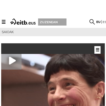
☰
EU
E
ZUZENEAN
SAIOAK
☰