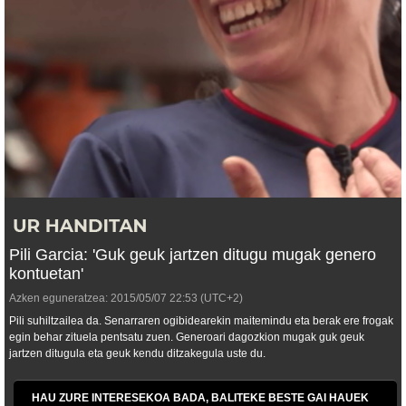
Pili Garcia: 'Guk geuk jartzen ditugu mugak genero
kontuetan'
Azken eguneratzea:
2015/05/07
22:53
(UTC+2)
Pili suhiltzailea da. Senarraren ogibidearekin maitemindu eta berak ere frogak
egin behar zituela pentsatu zuen. Generoari dagozkion mugak guk geuk
jartzen ditugula eta geuk kendu ditzakegula uste du.
HAU ZURE INTERESEKOA BADA, BALITEKE BESTE GAI HAUEK