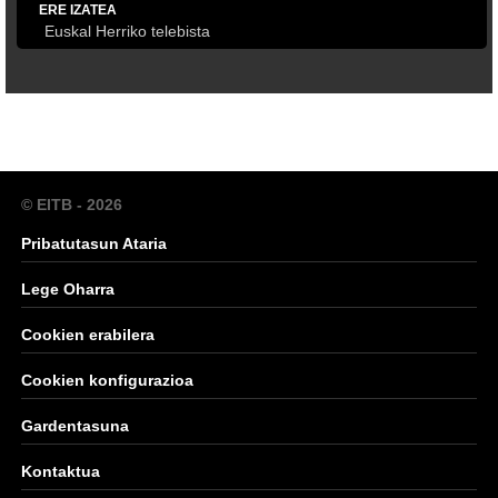
ERE IZATEA
Euskal Herriko telebista
© EITB - 2026
Pribatutasun Ataria
Lege Oharra
Cookien erabilera
Cookien konfigurazioa
Gardentasuna
Kontaktua