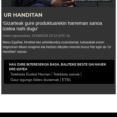
'Gizarteak gure produktuarekin harreman sanoa
izatea nahi dugu'
Azken eguneratzea:
2018/05/29
23:13
(UTC+2)
Manu Egañak, Kirolbet-eko antolakuntza zuzendariak, ludopatiak euren
negozioan dituen eraginei eta hartzen dituzten neurriei buruz hitz egin du 'Ur
Handitan' saioan.
HAU ZURE INTERESEKOA BADA, BALITEKE BESTE GAI HAUEK
ERE IZATEA
Telebista Euskal Herrian
Telebista saioak
Gaur egungo bideo ikusienak
ETB1