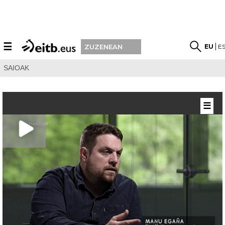
☰
EU
E
ZUZENEAN
SAIOAK
☰