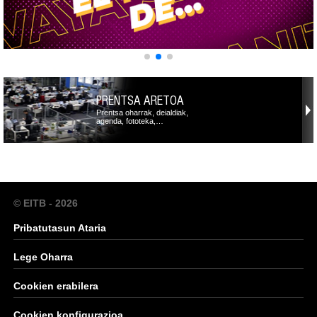
PRENTSA ARETOA
Prentsa oharrak, deialdiak,
agenda, fototeka,…
© EITB - 2026
Pribatutasun Ataria
Lege Oharra
Cookien erabilera
Cookien konfigurazioa