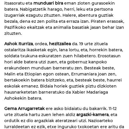
itsasoratu eta
munduari bira
eman zioten gurasoekin
batera. Nabigatzetik harago, herri, leku eta pertsona
izugarriak ezagutu zituzten. Halere, abentura guztiak
bezala, dena ez zen polita eta erraza izan. Piraten erasoak,
Pazifikoko ekaitzak eta animalia basatiak jasan behar izan
zituzten.
Ashok Iturriza
, ordea,
hezitzailea
da. 19 urte zituela
ostalaritza ikasketak egin, lana lortu, eta, horrekin batera,
soldata txukuna eskuratzen zuen hilabetero. Erosotasun
hori alde batera utzi zuen, eta gobernuz kanpoko
erakundeen munduan barneratu zen. Besteak beste,
Malin eta Etiopian egon ostean, Errumaniara joan zen,
bertakoekin batera bizitzeko, eta, besteak beste, haurrei
eskolak emanez. Bidaia horiek guztiek piztu dizkioten
hausnarketetan barneratuko da Xabier Madariaga
Ashokekin batera.
Gema Arrugarretak
ere asko bidaiatu du bakarrik. 11-12
urte zituela hartu zuen lehen aldiz
argazki-kamera
, eta
ordutik ez dio argazkiak ateratzeari utzi. Nazioarteko
lurraldeetan ez ezik, etxe inguruko txokoetan ere aritu da