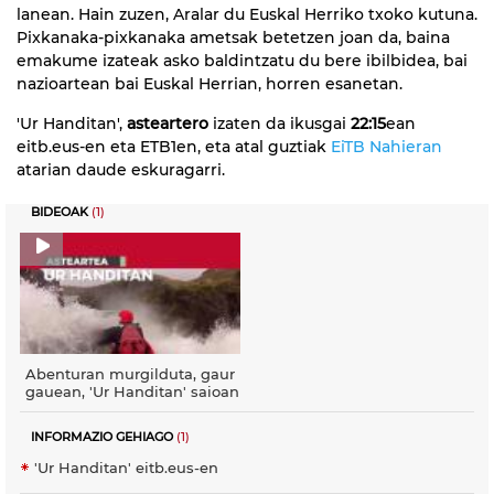
lanean. Hain zuzen, Aralar du Euskal Herriko txoko kutuna.
Pixkanaka-pixkanaka ametsak betetzen joan da, baina
emakume izateak asko baldintzatu du bere ibilbidea, bai
nazioartean bai Euskal Herrian, horren esanetan.
'Ur Handitan',
asteartero
izaten da ikusgai
22:15
ean
eitb.eus-en eta ETB1en, eta atal guztiak
EiTB Nahieran
atarian daude eskuragarri.
BIDEOAK
(1)
Abenturan murgilduta, gaur
gauean, 'Ur Handitan' saioan
INFORMAZIO GEHIAGO
(1)
'Ur Handitan' eitb.eus-en