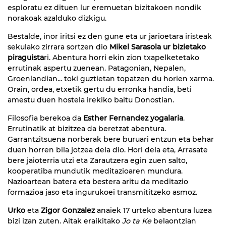
esploratu ez dituen lur eremuetan bizitakoen nondik
norakoak azalduko dizkigu.
Bestalde, inor iritsi ez den gune eta ur jarioetara iristeak
sekulako zirrara sortzen dio
Mikel Sarasola ur bizietako
piraguista
ri. Abentura horri ekin zion txapelketetako
errutinak aspertu zuenean. Patagonian, Nepalen,
Groenlandian... toki guztietan topatzen du horien xarma.
Orain, ordea, etxetik gertu du erronka handia, beti
amestu duen hostela irekiko baitu Donostian.
Filosofia berekoa da
Esther Fernandez yogalaria
.
Errutinatik at bizitzea da beretzat abentura.
Garrantzitsuena norberak bere buruari entzun eta behar
duen horren bila jotzea dela dio. Hori dela eta, Arrasate
bere jaioterria utzi eta Zarautzera egin zuen salto,
kooperatiba mundutik meditazioaren mundura.
Nazioartean batera eta bestera aritu da meditazio
formazioa jaso eta ingurukoei transmititzeko asmoz.
Urko
eta
Zigor Gonzalez
anaiek 17 urteko abentura luzea
bizi izan zuten. Aitak eraikitako
Jo ta Ke
belaontzian