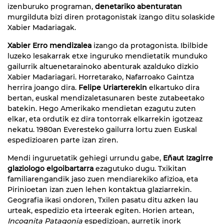
izenburuko programan,
denetariko abenturatan
murgilduta bizi diren protagonistak izango ditu solaskide
Xabier Madariagak.
Xabier Erro mendizalea
izango da protagonista. Ibilbide
luzeko lesakarrak etxe inguruko mendietatik munduko
gailurrik altuenetarainoko abenturak azalduko dizkio
Xabier Madariagari. Horretarako, Nafarroako Gaintza
herrira joango dira.
Felipe Uriarterekin
elkartuko dira
bertan, euskal mendizaletasunaren beste zutabeetako
batekin. Hego Amerikako mendietan ezagutu zuten
elkar, eta ordutik ez dira tontorrak elkarrekin igotzeaz
nekatu. 1980an Everesteko gailurra lortu zuen Euskal
espedizioaren parte izan ziren.
Mendi inguruetatik gehiegi urrundu gabe,
Eñaut Izagirre
glaziologo elgoibartarra
ezagutuko dugu. Txikitan
familiarengandik jaso zuen mendiarekiko afizioa, eta
Pirinioetan izan zuen lehen kontaktua glaziarrekin.
Geografia ikasi ondoren, Txilen pasatu ditu azken lau
urteak, espedizio eta irteerak egiten. Horien artean,
Incognita Patagonia
espedizioan, aurretik inork