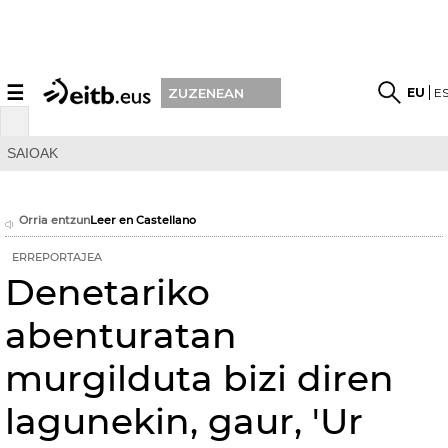
☰
EU
E
ZUZENEAN
SAIOAK
Orria entzun
Leer en Castellano
ERREPORTAJEA
Denetariko
abenturatan
murgilduta bizi diren
lagunekin, gaur, 'Ur