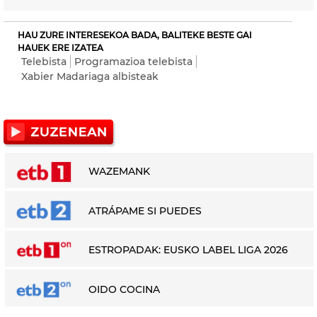
HAU ZURE INTERESEKOA BADA, BALITEKE BESTE GAI
HAUEK ERE IZATEA
Telebista
Programazioa telebista
Xabier Madariaga albisteak
WAZEMANK
ATRÁPAME SI PUEDES
ESTROPADAK: EUSKO LABEL LIGA 2026
OIDO COCINA