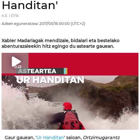
Handitan'
A.E. | EITB
Azken eguneratzea:
2017/05/16
00:00
(UTC+2)
Xabier Madariagak mendizale, bidaiari eta bestelako
abenturazaleekin hitz egingo du astearte gauean.
0:23
Gaur gauean, '
Ur Handitan
' saioan,
Ortzimugarantz