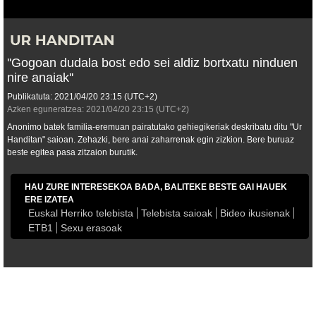
''Gogoan dudala bost edo sei aldiz bortxatu ninduen
nire anaiak''
Publikatuta:
2021/04/20
23:15
(UTC+2)
Azken eguneratzea:
2021/04/20
23:15
(UTC+2)
Anonimo batek familia-eremuan pairatutako gehiegikeriak deskribatu ditu "Ur
Handitan" saioan. Zehazki, bere anai zaharrenak egin zizkion. Bere buruaz
beste egitea pasa zitzaion burutik.
HAU ZURE INTERESEKOA BADA, BALITEKE BESTE GAI HAUEK
ERE IZATEA
Euskal Herriko telebista
Telebista saioak
Bideo ikusienak
ETB1
Sexu erasoak