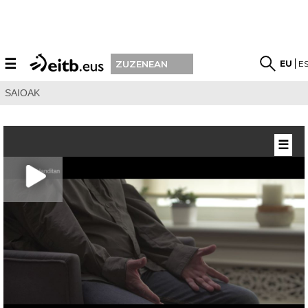
☰
EU
E
ZUZENEAN
SAIOAK
☰