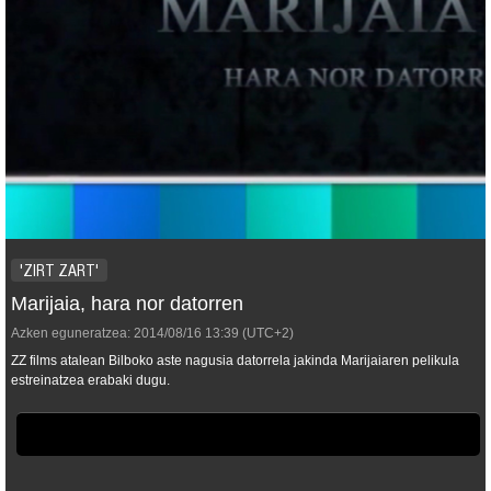
'ZIRT ZART'
Marijaia, hara nor datorren
Azken eguneratzea:
2014/08/16
13:39
(UTC+2)
ZZ films atalean Bilboko aste nagusia datorrela jakinda Marijaiaren pelikula
estreinatzea erabaki dugu.