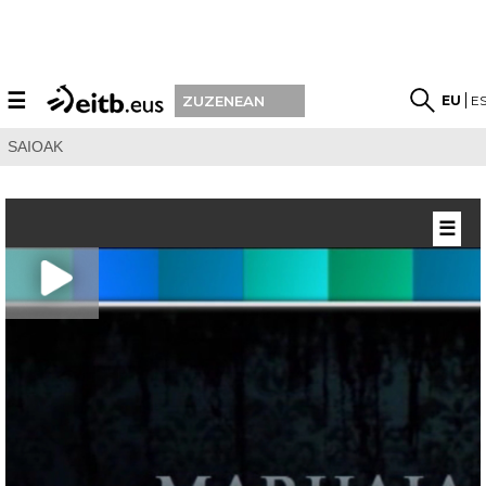
☰
EU
E
ZUZENEAN
SAIOAK
☰