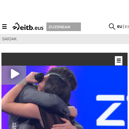
☰
EU
E
ZUZENEAN
SAIOAK
☰