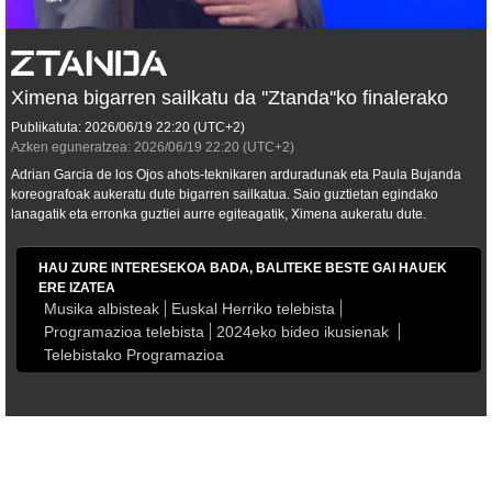
Ximena bigarren sailkatu da ''Ztanda''ko finalerako
Publikatuta:
2026/06/19
22:20
(UTC+2)
Azken eguneratzea:
2026/06/19
22:20
(UTC+2)
Adrian Garcia de los Ojos ahots-teknikaren arduradunak eta Paula Bujanda
koreografoak aukeratu dute bigarren sailkatua. Saio guztietan egindako
lanagatik eta erronka guztiei aurre egiteagatik, Ximena aukeratu dute.
HAU ZURE INTERESEKOA BADA, BALITEKE BESTE GAI HAUEK
ERE IZATEA
Musika albisteak
Euskal Herriko telebista
Programazioa telebista
2024eko bideo ikusienak
Telebistako Programazioa