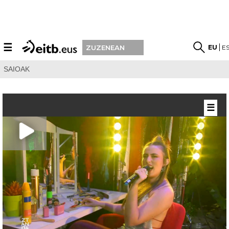
☰
EU
E
ZUZENEAN
SAIOAK
☰