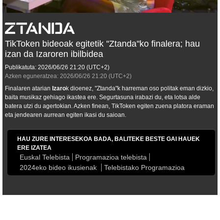
TikToken bideoak egitetik ''Ztanda''ko finalera; hau
izan da Izaroren ibilbidea
Publikatuta:
2026/06/26
21:20
(UTC+2)
Azken eguneratzea:
2026/06/26
21:20
(UTC+2)
Finalaren atarian
Izaro
k dioenez, "Ztanda"k harreman oso politak eman dizkio,
baita musikaz gehiago ikastea ere. Segurtasuna irabazi du, eta lotsa alde
batera utzi du agertokian. Azken finean, TikToken egiten zuena platora eraman
eta jendearen aurrean egiten ikasi du saioan.
HAU ZURE INTERESEKOA BADA, BALITEKE BESTE GAI HAUEK
ERE IZATEA
Euskal Telebista
Programazioa telebista
2024eko bideo ikusienak
Telebistako Programazioa