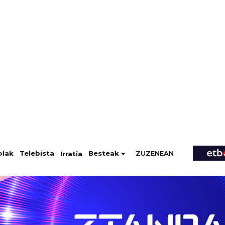
ZUZENEAN
Telebista
Besteak
olak
Irratia