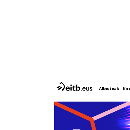
Albisteak
Kir