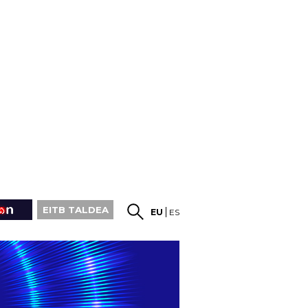
EITB TALDEA
EU
ES