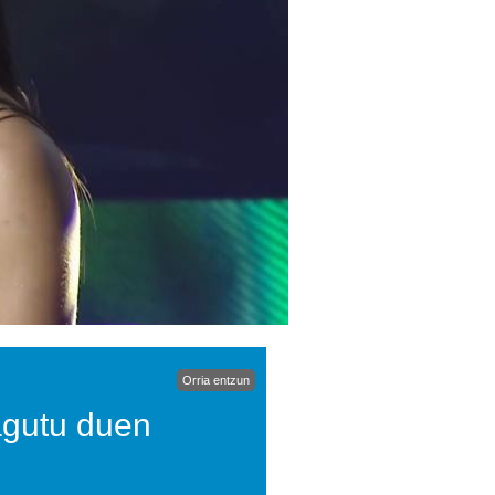
Orria entzun
zagutu duen