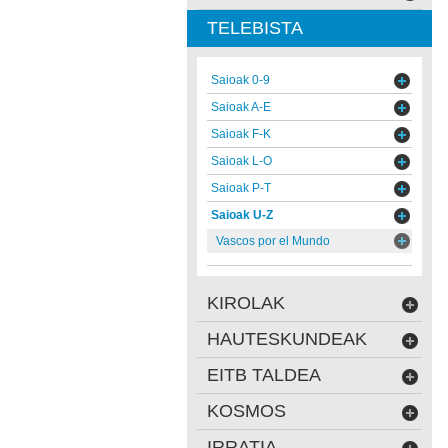
TELEBISTA
Saioak 0-9
Saioak A-E
Saioak F-K
Saioak L-O
Saioak P-T
Saioak U-Z
Vascos por el Mundo
KIROLAK
HAUTESKUNDEAK
EITB TALDEA
KOSMOS
IRRATIA