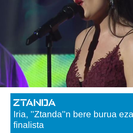
Iria, ''Ztanda''n bere burua e
finalista