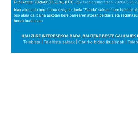
Publikatuta:
2026/06/26
21:41
(UTC+2)
Azken eguneratzea:
2026/06/26
2
Iria
k aitortu du bere burua ezagutu duela "Ztanda" saioan, bere hainbat al
oso alaia da, baina askotan bere barrearen atzean beldurra eta segurtas
horiek kudeatzen.
HAU ZURE INTERESEKOA BADA, BALITEKE BESTE GAI HAUEK 
Telebista
Telebista saioak
Gaurko bideo ikusienak
Tele