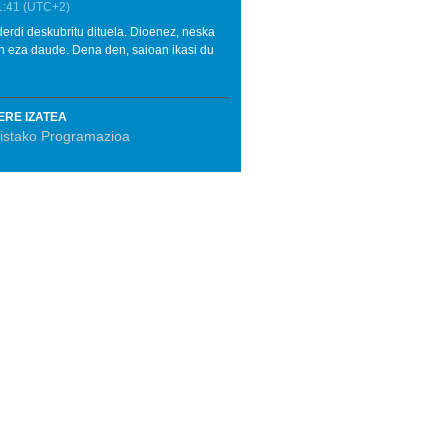
1:41
(UTC+2)
derdi deskubritu dituela. Dioenez, neska
un eza daude. Dena den, saioan ikasi du
ERE IZATEA
bistako Programazioa