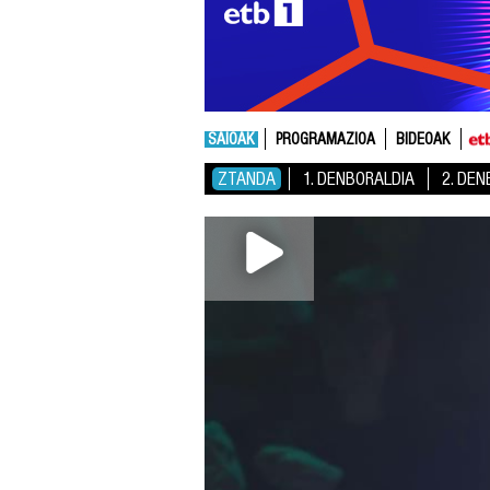
SAIOAK
PROGRAMAZIOA
BIDEOAK
ZTANDA
1. DENBORALDIA
2. DE