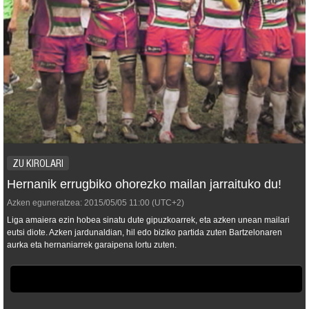
ZU KIROLARI
Hernanik errugbiko ohorezko mailan jarraituko du!
Azken eguneratzea:
2015/05/05
11:00
(UTC+2)
Liga amaiera ezin hobea sinatu dute gipuzkoarrek, eta azken unean mailari
eutsi diote. Azken jardunaldian, hil edo biziko partida zuten Bartzelonaren
aurka eta hernaniarrek garaipena lortu zuten.