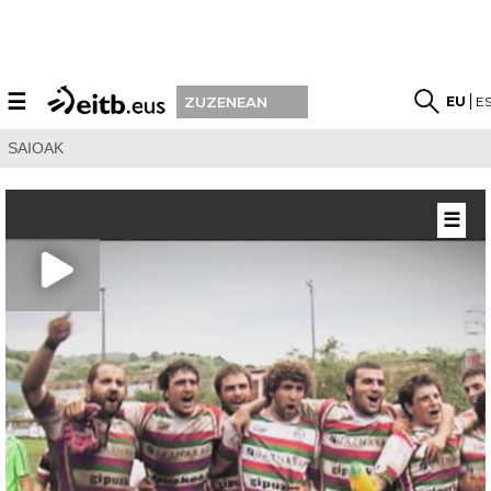
☰
EU
E
ZUZENEAN
SAIOAK
☰