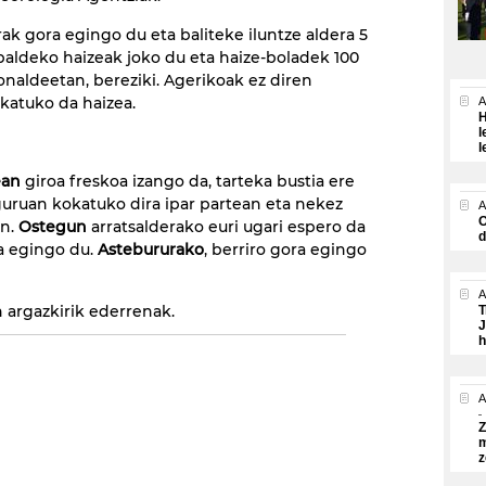
rak gora egingo du eta baliteke iluntze aldera 5
aldeko haizeak joko du eta haize-boladek 100
onaldeetan, bereziki. Agerikoak ez diren
katuko da haizea.
A
H
l
l
ean
giroa freskoa izango da, tarteka bustia ere
guruan kokatuko dira ipar partean eta nekez
A
O
an.
Ostegun
arratsalderako euri ugari espero da
d
a egingo du.
Astebururako
, berriro gora egingo
A
n argazkirik ederrenak.
T
J
h
A
Z
m
z