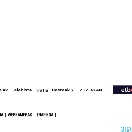
ZUZENEAN
Telebista
Besteak
olak
Irratia
IA
WEBKAMERAK
TRAFIKOA
ORA