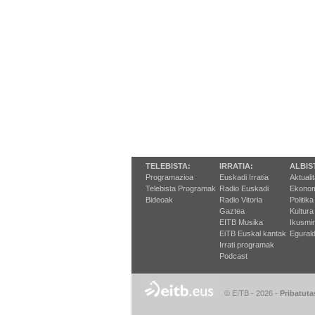
TELEBISTA:
IRRATIA:
ALBIS
Programazioa
Euskadi Irratia
Aktuali
Telebista Programak
Radio Euskadi
Ekonom
Bideoak
Radio Vitoria
Politika
Gaztea
Kultura
EITB Musika
Ikusmi
EiTB Euskal kantak
Egurald
Irrati programak
Podcast
© EITB - 2026
-
Pribatuta