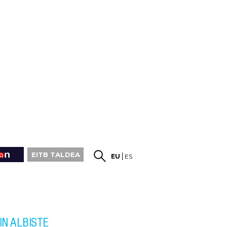
EITB TALDEA
EU
ES
IN ALBISTE