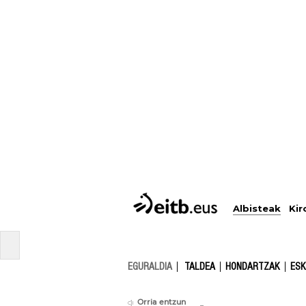
Albisteak
Kir
EGURALDIA
TALDEA
HONDARTZAK
ESK
Orria entzun