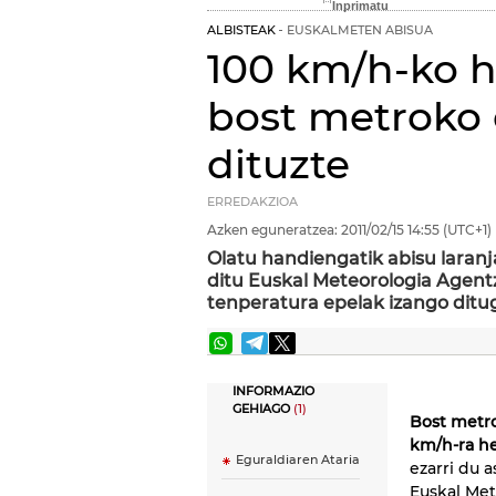
ALBISTEAK
EUSKALMETEN ABISUA
100 km/h-ko h
bost metroko o
dituzte
ERREDAKZIOA
Azken eguneratzea:
2011/02/15
14:55
(UTC+1)
Olatu handiengatik abisu laranja
ditu Euskal Meteorologia Agent
tenperatura epelak izango ditug
INFORMAZIO
GEHIAGO
(1)
Bost metro
km/h-ra he
Eguraldiaren Ataria
ezarri du 
Euskal Met