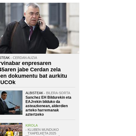
STEAK
CERDAN AUZIA
rvinabar enpresaren
45aren jabe Cerdan zela
oen dokumentu bat aurkitu
 UCOk
ALBISTEAK
BILERA-SORTA
Sanchez EH Bildurekin eta
EAJrekin bilduko da
asteazkenean, alderdien
arteko harremanak
aztertzeko
KIROLA
KLUBEN MUNDUKO
TXAPELKETA 2025