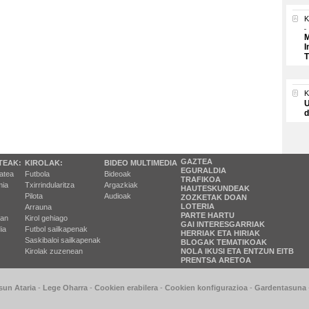
K
M
I
T
U
d
GAZTEA
TEAK:
KIROLAK:
BIDEO MULTIMEDIA
EGURALDIA
tatea
Futbola
Bideoak
TRAFIKOA
ia
Txirrindularitza
Argazkiak
HAUTESKUNDEAK
Pilota
Audioak
ZOZKETAK DOAN
LOTERIA
Arrauna
PARTE HARTU
ran
Kirol gehiago
GAI INTERESGARRIAK
ia
Futbol sailkapenak
HERRIAK ETA HIRIAK
Saskibaloi sailkapenak
BLOGAK TEMATIKOAK
Kirolak zuzenean
NOLA IKUSI ETA ENTZUN EITB
PRENTSA ARETOA
sun Ataria
-
Lege Oharra
-
Cookien erabilera
-
Cookien konfigurazioa
-
Gardentasuna