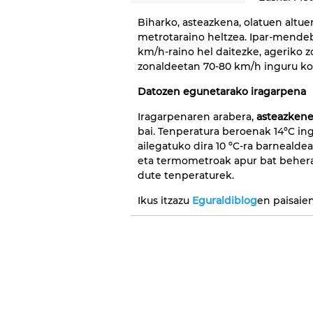
Biharko, asteazkena, olatuen altue
metrotaraino heltzea. Ipar-mendeb
km/h-raino hel daitezke, ageriko z
zonaldeetan 70-80 km/h inguru ko
Datozen egunetarako iragarpena
Iragarpenaren arabera,
asteazken
bai. Tenperatura beroenak 14ºC in
ailegatuko dira 10 ºC-ra barnealde
eta termometroak apur bat beher
dute tenperaturek.
Ikus itzazu
Eguraldiblog
en paisaie