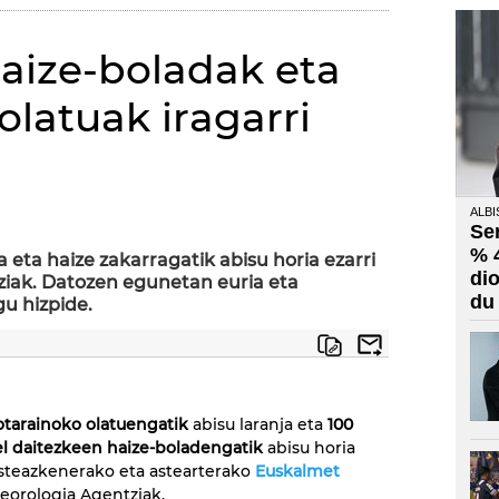
aize-boladak eta
latuak iragarri
ALBI
Se
% 
 eta haize zakarragatik abisu horia ezarri
di
ziak. Datozen egunetan euria eta
du
u hizpide.
tarainoko olatuengatik
abisu laranja eta
100
l daitezkeen haize-boladengatik
abisu horia
asteazkenerako eta astearterako
Euskalmet
eorologia Agentziak.