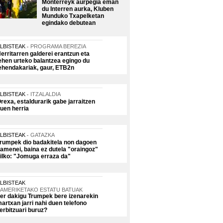
Monterreyk aurpegia eman
du Interren aurka, Kluben
Munduko Txapelketan
egindako debutean
LBISTEAK
PROGRAMA BEREZIA
erritarren galderei erantzun eta
ehen urteko balantzea egingo du
ehendakariak, gaur, ETB2n
LBISTEAK
ITZALALDIA
rexa, estaldurarik gabe jarraitzen
uen herria
LBISTEAK
GATAZKA
rumpek dio badakitela non dagoen
amenei, baina ez dutela "oraingoz"
ilko: "Jomuga erraza da"
LBISTEAK
AMERIKETAKO ESTATU BATUAK
er dakigu Trumpek bere izenarekin
artxan jarri nahi duen telefono
erbitzuari buruz?