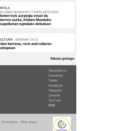
IROLA
KLUBEN MUNDUKO TXAPELKETA 2025
onterreyk aurpegia eman du
nterren aurka, Kluben Munduko
xapelketan egindako debutean
KULTURA
EKAINAK 19-21
dan barrena, rock-and-rollaren
oinupean
Albiste gehiago
Newsletterra
Facebook
Twitter
Instagram
Telegram
Linkedin
YouTube
RSS
-
Kontaktua
-
Web mapa