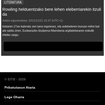
LITERATURA
Rowling helduentzako bere lehen eleberriarekin itzuli
da
Azken eguneratzea:
2012/12/21
15:47
(UTC+1)
Irailaren 27an kaleratu zen lana ingelesez, eta astebeteren buruan milioi bat
ale saldu ziren. Euskarazko itzulpena Alberdania argitaletxearen eskutik
iritsiko zaigu.
© EITB - 2026
Pribatutasun Ataria
Lege Oharra