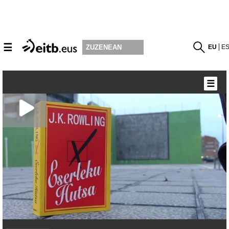
☰
EU
E
ZUZENEAN
☰