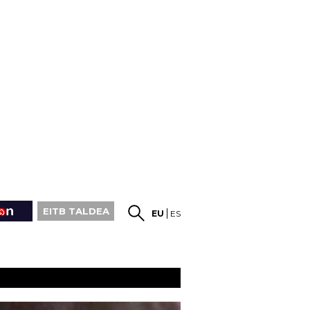
EITB TALDEA
EU
ES