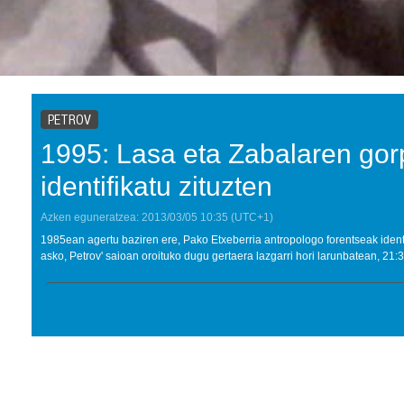
PETROV
1995: Lasa eta Zabalaren gor
identifikatu zituzten
Azken eguneratzea:
2013/03/05
10:35
(UTC+1)
1985ean agertu baziren ere, Pako Etxeberria antropologo forentseak identif
asko, Petrov' saioan oroituko dugu gertaera lazgarri hori larunbatean, 21: