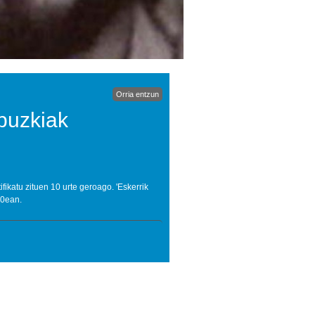
Orria entzun
puzkiak
ikatu zituen 10 urte geroago. 'Eskerrik
30ean.