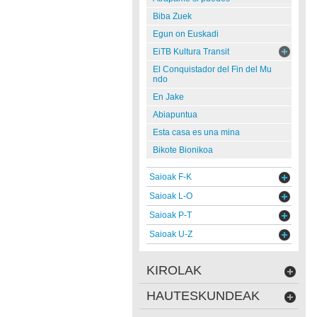
Biba Zuek
Egun on Euskadi
EiTB Kultura Transit
El Conquistador del Fin del Mu
ndo
En Jake
Abiapuntua
Esta casa es una mina
Bikote Bionikoa
Saioak F-K
Saioak L-O
Saioak P-T
Saioak U-Z
KIROLAK
HAUTESKUNDEAK