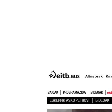
Albisteak
Kir
SAIOAK
PROGRAMAZIOA
BIDEOAK
ESKERRIK ASKO PETROV!
BIDEOAK