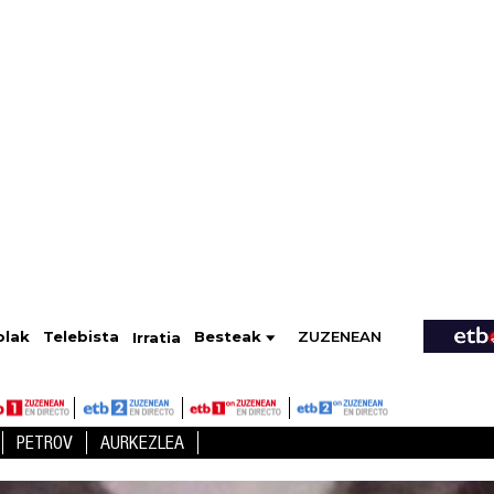
ZUZENEAN
Telebista
Besteak
olak
Irratia
PETROV
AURKEZLEA