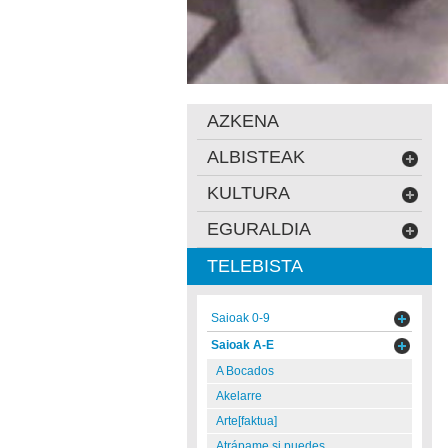
AZKENA
ALBISTEAK
KULTURA
EGURALDIA
TELEBISTA
Saioak 0-9
Saioak A-E
A Bocados
Akelarre
Arte[faktua]
Atrápame si puedes