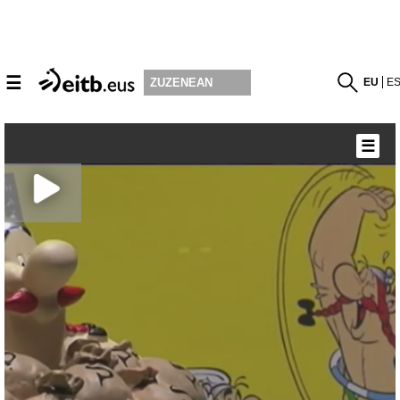
☰
EU
E
ZUZENEAN
☰