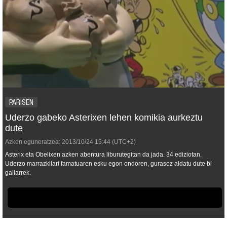
PARISEN
Uderzo gabeko Asterixen lehen komikia aurkeztu
dute
Azken eguneratzea:
2013/10/24
15:44
(UTC+2)
Asterix eta Obelixen azken abentura liburutegitan da jada. 34 ediziotan,
Uderzo marrazkilari famatuaren esku egon ondoren, gurasoz aldatu dute bi
galiarrek.