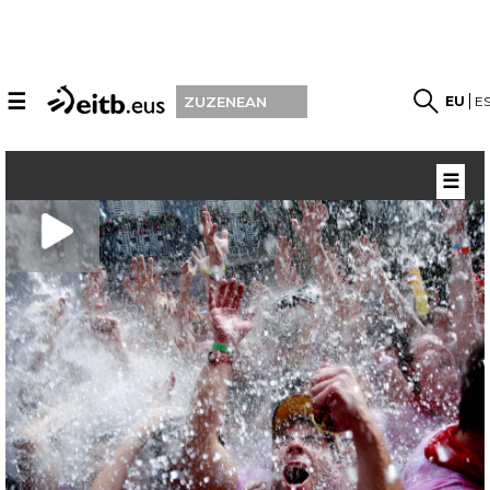
☰
EU
E
ZUZENEAN
☰