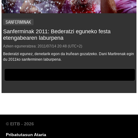
SANFERMINAK
Sanferminak 2011: Bederatzi eguneko festa
etengabearen laburpena
Azken eguneratzea:
2011/07/14
20:48
(UTC+2)
Bederatzi egunez, denetarik egon da Iruñean gozatzeko. Dani Martirenak egin
du 2011ko sanferminen laburpena.
© EITB - 2026
Pribatutasun Ataria