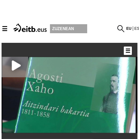
☰
EU
E
ZUZENEAN
☰