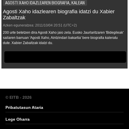
AGOSTI XAHO IDAZLEAREN BIOGRAFIA, KALEAN
Agosti Xaho idazlearen biografia idatzi du Xabier
Zabaltzak
Azken eguneratzea:
2011/10/04
20:51
(UTC+2)
200 urte betetzen dira Agosti Xaho jaio zela. Eusko Jaurlaritzaren 'Bidegileak'
sailaren barruan 'Agosti Xaho, Aintzindari bakartia' bere biografia kaleratu
dute. Xabier Zabaltzak idatzi du.
© EITB - 2026
Pribatutasun Ataria
Lege Oharra