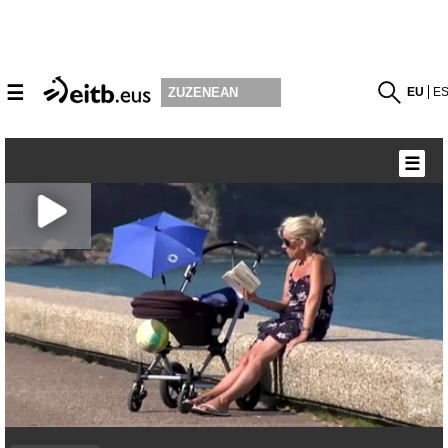
☰
EU
E
ZUZENEAN
☰