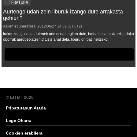
LITERATURA
Aurtengo udan zein liburuk izango dute arrakasta
gehien?
Azken eguneratzea:
2012/06/27
14:39
(UTC+2)
Irakurtzea gustuko dutenek urte osoan egiten dute, baina beste batzuek, udako
oporrak aprobetxatzen dituzte ahal dela, liburu on bati heltzeko.
© EITB - 2026
Pribatutasun Ataria
Lege Oharra
Cookien erabilera