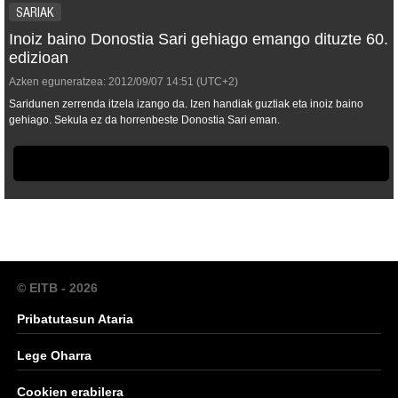
SARIAK
Inoiz baino Donostia Sari gehiago emango dituzte 60.
edizioan
Azken eguneratzea:
2012/09/07
14:51
(UTC+2)
Saridunen zerrenda itzela izango da. Izen handiak guztiak eta inoiz baino
gehiago. Sekula ez da horrenbeste Donostia Sari eman.
© EITB - 2026
Pribatutasun Ataria
Lege Oharra
Cookien erabilera