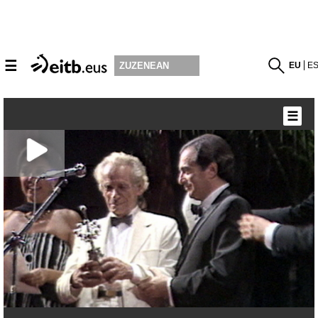
☰
EU
E
ZUZENEAN
☰