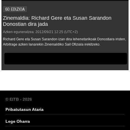
60. EDIZIOA
Zinemaldia: Richard Gere eta Susan Sarandon
Donostian dira jada
Azken eguneratzea:
2012/09/21
12:25
(UTC+2)
Richard Gere eta Susan Sarandon izan dira lehenetarikoak Donostiara iristen,
Arbitrage
azken lanarekin Zinemaldiko Sail Ofiziala irekitzeko.
© EITB - 2026
Pribatutasun Ataria
Lege Oharra