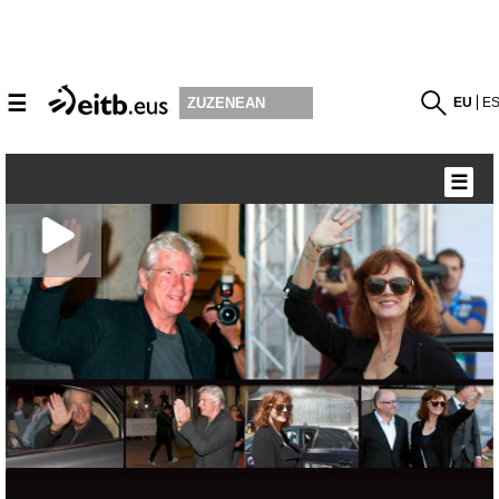
☰
EU
E
ZUZENEAN
☰