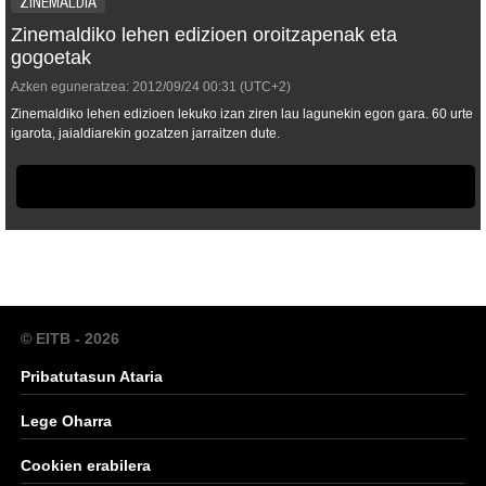
ZINEMALDIA
Zinemaldiko lehen edizioen oroitzapenak eta
gogoetak
Azken eguneratzea:
2012/09/24
00:31
(UTC+2)
Zinemaldiko lehen edizioen lekuko izan ziren lau lagunekin egon gara. 60 urte
igarota, jaialdiarekin gozatzen jarraitzen dute.
© EITB - 2026
Pribatutasun Ataria
Lege Oharra
Cookien erabilera