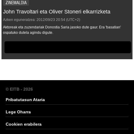
ZINEMALDIA
John Travoltari eta Oliver Stoneri elkarrizketa
Azken eguneratzea:
2012/09/23
20:54
(UTC+2)
Aktoreak eta zuzendariak Donostia Saria jasoko dute gaur. Era 'basatian'
ospatuko dutela agindu digute.
© EITB - 2026
Pribatutasun Ataria
Lege Oharra
Cookien erabilera