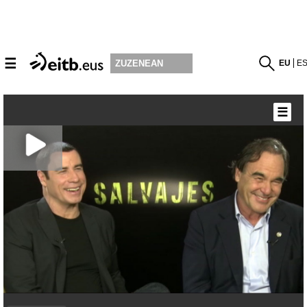
☰
EU
E
ZUZENEAN
☰