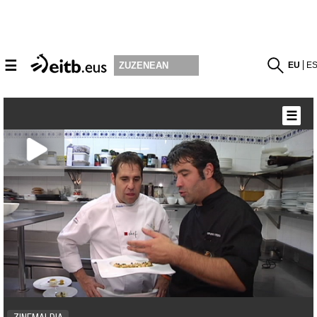
☰
EU
E
ZUZENEAN
☰