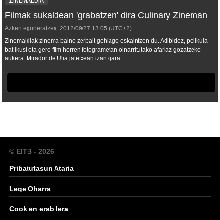
ZINEMALDIA
Filmak sukaldean 'grabatzen' dira Culinary Zineman
Azken eguneratzea:
2012/09/27
13:05
(UTC+2)
Zinemaldiak zinema baino zerbait gehiago eskaintzen du. Adibidez, pelikula
bat ikusi eta gero film horren fotogrametan oinarritutako afariaz gozatzeko
aukera. Mirador de Ulia jatetxean izan gara.
© EITB - 2026
Pribatutasun Ataria
Lege Oharra
Cookien erabilera