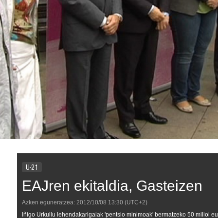
U-21
EAJren ekitaldia, Gasteizen
Azken eguneratzea:
2012/10/08
13:30
(UTC+2)
Iñigo Urkullu lehendakarigaiak 'pentsio minimoak' bermatzeko 50 milioi e