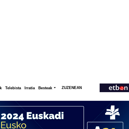
ZUZENEAN
Telebista
Besteak
k
Irratia