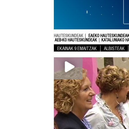
HAUTESKUNDEAK
EAEKO HAUTESKUNDEAK
AEB-KO HAUTESKUNDEAK
KATALUNIAKO H
EKAINAK 9 EMAITZAK
ALBISTEAK