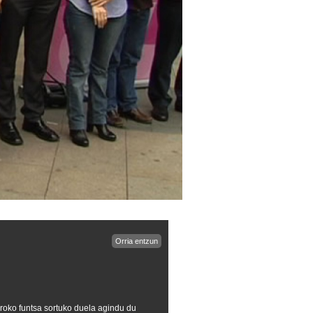
Orria entzun
uroko funtsa sortuko duela agindu du