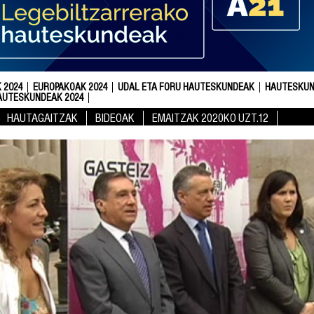
 2024
EUROPAKOAK 2024
UDAL ETA FORU HAUTESKUNDEAK
HAUTESKUN
AUTESKUNDEAK 2024
HAUTAGAITZAK
BIDEOAK
EMAITZAK 2020KO UZT.12