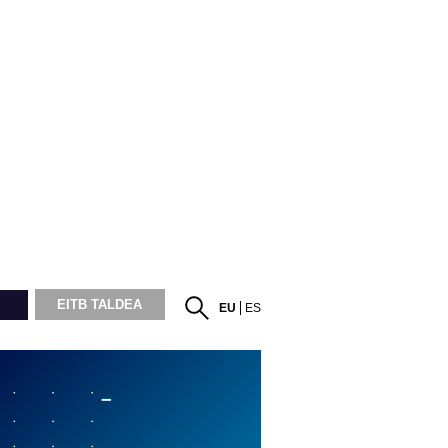
EITB TALDEA
EU
ES