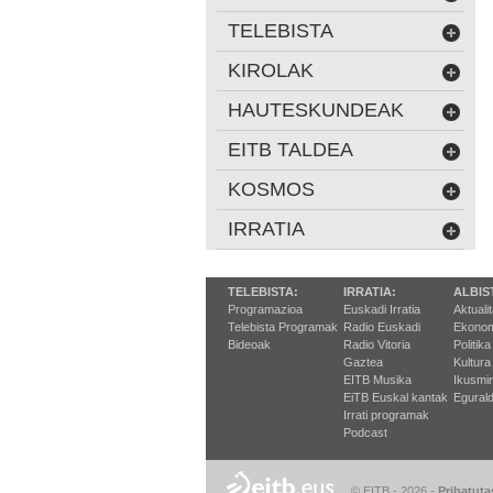
TELEBISTA
KIROLAK
HAUTESKUNDEAK
EITB TALDEA
KOSMOS
IRRATIA
TELEBISTA:
IRRATIA:
ALBIS
Programazioa
Euskadi Irratia
Aktuali
Telebista Programak
Radio Euskadi
Ekonom
Bideoak
Radio Vitoria
Politika
Gaztea
Kultura
EITB Musika
Ikusmi
EiTB Euskal kantak
Egurald
Irrati programak
Podcast
© EITB - 2026
-
Pribatuta