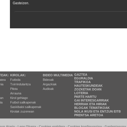
Gasteizen.
GAZTEA
TEAK:
KIROLAK:
BIDEO MULTIMEDIA
EGURALDIA
tatea
Futbola
Bideoak
TRAFIKOA
ia
Txirrindularitza
Argazkiak
HAUTESKUNDEAK
Pilota
Audioak
ZOZKETAK DOAN
LOTERIA
Arrauna
PARTE HARTU
ran
Kirol gehiago
GAI INTERESGARRIAK
ia
Futbol sailkapenak
HERRIAK ETA HIRIAK
Saskibaloi sailkapenak
BLOGAK TEMATIKOAK
Kirolak zuzenean
NOLA IKUSI ETA ENTZUN EITB
PRENTSA ARETOA
sun Ataria
-
Lege Oharra
-
Cookien erabilera
-
Cookien konfigurazioa
-
Gardentasuna