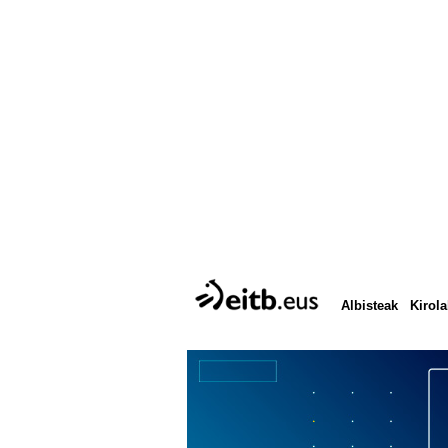
Albisteak
Kirola