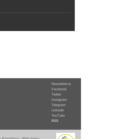
Newsletterra
Facebook
Twitter
Instagram
Telegram
Linkedin
YouTube
RSS
-
Kontaktua
-
Web mapa