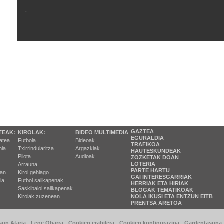
GAZTEA
TEAK:
KIROLAK:
BIDEO MULTIMEDIA
EGURALDIA
tatea
Futbola
Bideoak
TRAFIKOA
ia
Txirrindularitza
Argazkiak
HAUTESKUNDEAK
Pilota
Audioak
ZOZKETAK DOAN
LOTERIA
Arrauna
PARTE HARTU
ran
Kirol gehiago
GAI INTERESGARRIAK
ia
Futbol sailkapenak
HERRIAK ETA HIRIAK
Saskibaloi sailkapenak
BLOGAK TEMATIKOAK
Kirolak zuzenean
NOLA IKUSI ETA ENTZUN EITB
PRENTSA ARETOA
sun Ataria
-
Lege Oharra
-
Cookien erabilera
-
Cookien konfigurazioa
-
Gardentasuna