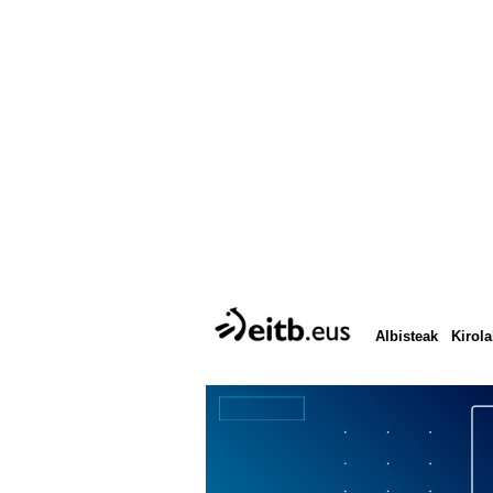
Albisteak
Kirola