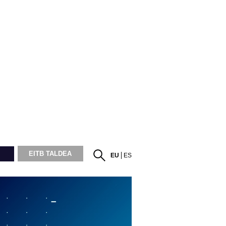
EITB TALDEA
EU
ES