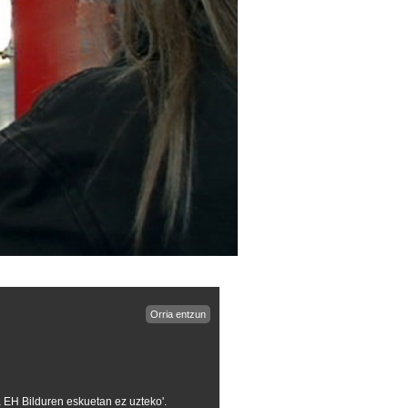
Orria entzun
 EH Bilduren eskuetan ez uzteko'.