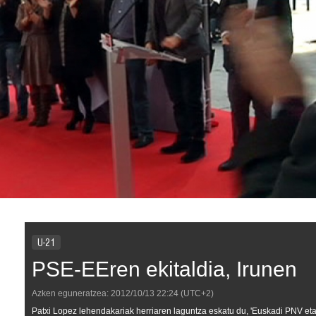
U-21
PSE-EEren ekitaldia, Irunen
Azken eguneratzea:
2012/10/13
22:24
(UTC+2)
Patxi Lopez lehendakariak herriaren laguntza eskatu du, 'Euskadi PNV eta