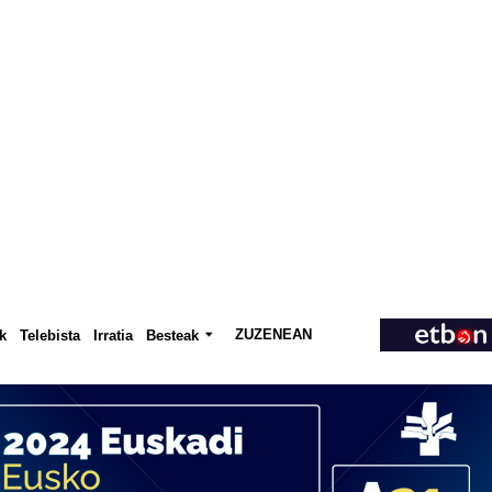
ZUZENEAN
Telebista
Besteak
k
Irratia