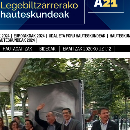
 2024
EUROPAKOAK 2024
UDAL ETA FORU HAUTESKUNDEAK
HAUTESKUN
AUTESKUNDEAK 2024
HAUTAGAITZAK
BIDEOAK
EMAITZAK 2020KO UZT.12