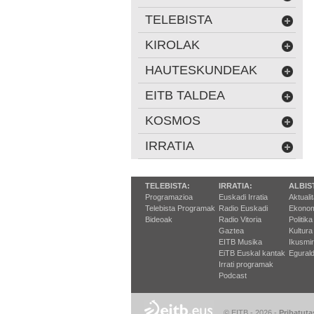
TELEBISTA
KIROLAK
HAUTESKUNDEAK
EITB TALDEA
KOSMOS
IRRATIA
TELEBISTA:
IRRATIA:
ALBIS
Programazioa
Euskadi Irratia
Aktuali
Telebista Programak
Radio Euskadi
Ekonom
Bideoak
Radio Vitoria
Politika
Gaztea
Kultura
EITB Musika
Ikusmi
EiTB Euskal kantak
Egurald
Irrati programak
Podcast
© EITB - 2026
-
Pribatuta