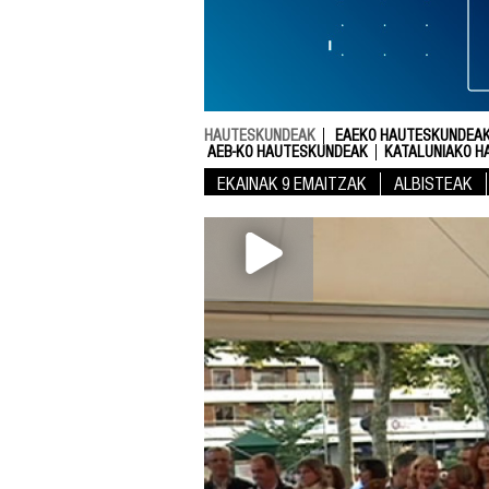
HAUTESKUNDEAK
EAEKO HAUTESKUNDEAK
AEB-KO HAUTESKUNDEAK
KATALUNIAKO H
EKAINAK 9 EMAITZAK
ALBISTEAK