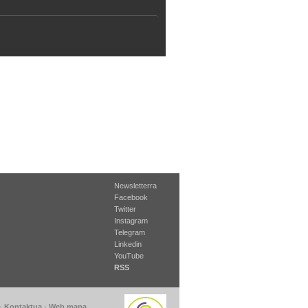
Newsletterra
Facebook
Twitter
Instagram
Telegram
Linkedin
YouTube
RSS
-
Kontaktua
-
Web mapa