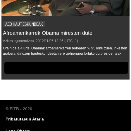
AEB HAUTESKUNDEAK
Afroamerikarrek Obama miresten dute
Azken eguneratzea:
2012/11/05
13:26
(UTC+1)
Orain dela 4 urte, Obamak afroamerikarren botoaren % 95 lortu zuen. Inkesten
arabera, datozen hauteskundeetan ere gehiengoa lortuko du presidenteak.
© EITB - 2026
Pribatutasun Ataria