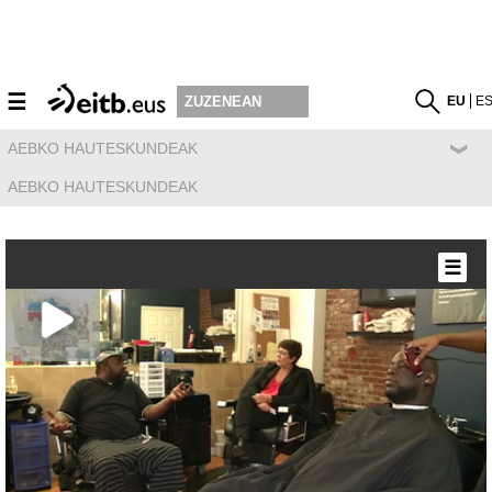
☰
EU
E
ZUZENEAN
AEBKO HAUTESKUNDEAK
AEBKO HAUTESKUNDEAK
☰