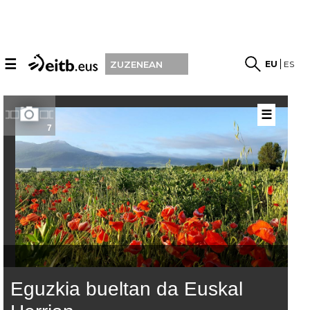
☰
EU
ES
ZUZENEAN
☰
7
Eguzkia bueltan da Euskal