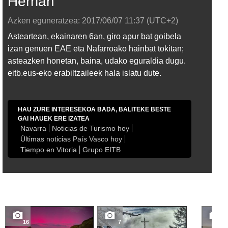
Herrian
Azken eguneratzea:
2017/06/07
11:37
(UTC+2)
Asteartean, ekainaren 6an, giro apur bat goibela
izan genuen EAE eta Nafarroako hainbat tokitan;
asteazken honetan, baina, udako eguraldia dugu.
eitb.eus-eko erabiltzaileek hala islatu dute.
HAU ZURE INTERESEKOA BADA, BALITEKE BESTE
GAI HAUEK ERE IZATEA
Navarra
Noticias de Turismo hoy
Últimas noticias País Vasco hoy
Tiempo en Vitoria
Grupo EITB
16
7
19