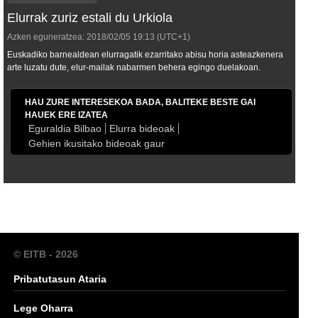
Elurrak zuriz estali du Urkiola
Azken eguneratzea:
2018/02/05
19:13
(UTC+1)
Euskadiko barnealdean elurragatik ezarritako abisu horia asteazkenera
arte luzatu dute, elur-mailak nabarmen behera egingo duelakoan.
HAU ZURE INTERESEKOA BADA, BALITEKE BESTE GAI
HAUEK ERE IZATEA
Eguraldia Bilbao
Elurra bideoak
Gehien ikusitako bideoak gaur
© EITB - 2026
Pribatutasun Ataria
Lege Oharra