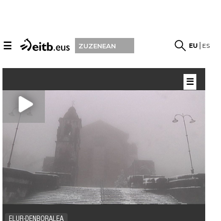
☰
EU
ES
ZUZENEAN
☰
ELUR-DENBORALEA