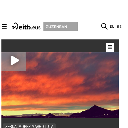
☰
EU
ES
ZUZENEAN
☰
ZERUA, MOREZ MARGOTUTA