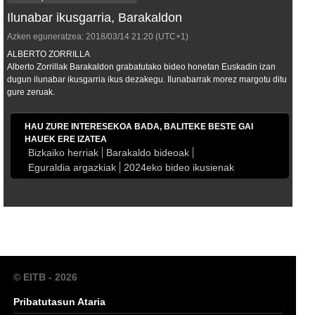
Ilunabar ikusgarria, Barakaldon
Azken eguneratzea:
2018/03/14
21:20
(UTC+1)
ALBERTO ZORRILLA
Alberto Zorrillak Barakaldon grabatutako bideo honetan Euskadin izan
dugun ilunabar ikusgarria ikus dezakegu. Ilunabarrak morez margotu ditu
gure zeruak.
HAU ZURE INTERESEKOA BADA, BALITEKE BESTE GAI
HAUEK ERE IZATEA
Bizkaiko herriak
Barakaldo bideoak
Eguraldia argazkiak
2024eko bideo ikusienak
© EITB - 2026
Pribatutasun Ataria