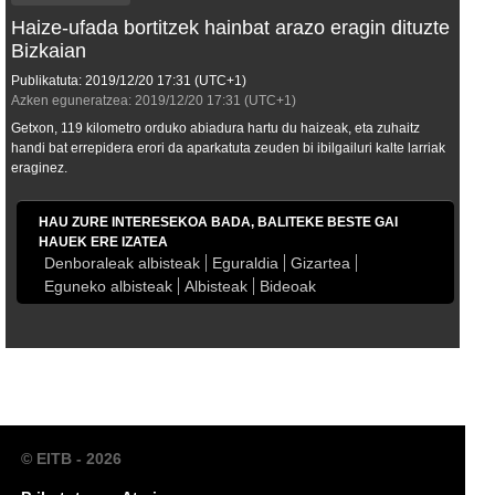
Haize-ufada bortitzek hainbat arazo eragin dituzte
Bizkaian
Publikatuta:
2019/12/20
17:31
(UTC+1)
Azken eguneratzea:
2019/12/20
17:31
(UTC+1)
Getxon, 119 kilometro orduko abiadura hartu du haizeak, eta zuhaitz
handi bat errepidera erori da aparkatuta zeuden bi ibilgailuri kalte larriak
eraginez.
HAU ZURE INTERESEKOA BADA, BALITEKE BESTE GAI
HAUEK ERE IZATEA
Denboraleak albisteak
Eguraldia
Gizartea
Eguneko albisteak
Albisteak
Bideoak
© EITB - 2026