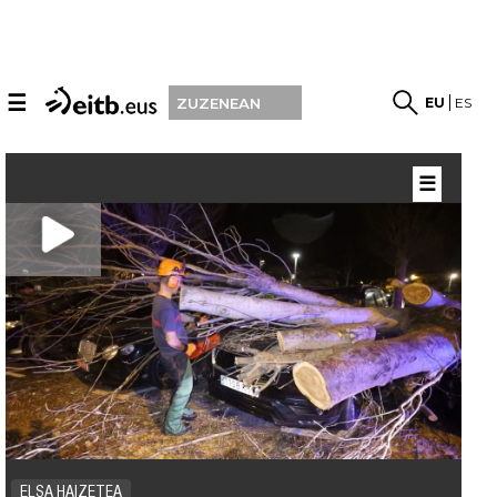
☰
EU
ES
ZUZENEAN
☰
ELSA HAIZETEA