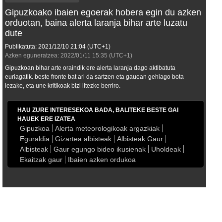
Gipuzkoako ibaien egoerak hobera egin du azken
orduotan, baina alerta laranja bihar arte luzatu
dute
Publikatuta:
2021/12/10
21:04
(UTC+1)
Azken eguneratzea:
2022/01/11
15:35
(UTC+1)
Gipuzkoan bihar arte oraindik ere alerta laranja dago aktibatuta
euriagatik. beste fronte bat ari da sartzen eta gauean gehiago bota
lezake, eta une kritikoak bizi litezke berriro.
HAU ZURE INTERESEKOA BADA, BALITEKE BESTE GAI
HAUEK ERE IZATEA
Gipuzkoa
Alerta meteorologikoak argazkiak
Eguraldia
Gizartea albisteak
Albisteak Gaur
Albisteak
Gaur egungo bideo ikusienak
Uholdeak
Ekaitzak gaur
Ibaien azken ordukoa