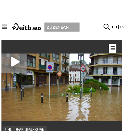
☰
EU
ES
ZUZENEAN
☰
UHOLDEAK GIPUZKOAN