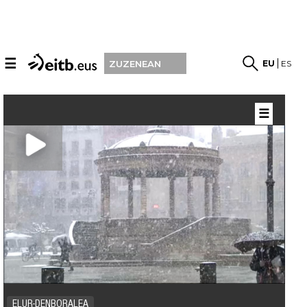
☰
EU
ES
ZUZENEAN
☰
ELUR-DENBORALEA