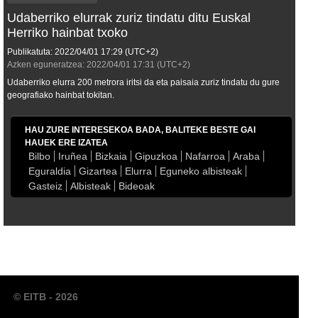
Udaberriko elurrak zuriz tindatu ditu Euskal
Herriko hainbat txoko
Publikatuta:
2022/04/01
17:29
(UTC+2)
Azken eguneratzea:
2022/04/01
17:31
(UTC+2)
Udaberriko elurra 200 metrora iritsi da eta paisaia zuriz tindatu du gure
geografiako hainbat tokitan.
HAU ZURE INTERESEKOA BADA, BALITEKE BESTE GAI
HAUEK ERE IZATEA
Bilbo
Iruñea
Bizkaia
Gipuzkoa
Nafarroa
Araba
Eguraldia
Gizartea
Elurra
Eguneko albisteak
Gasteiz
Albisteak
Bideoak
© EITB - 2026