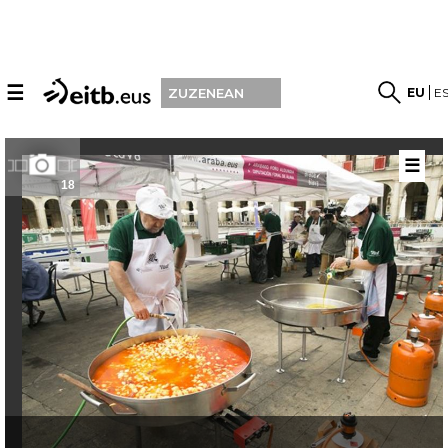
☰
EU
E
ZUZENEAN
☰
18