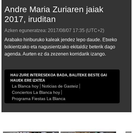
Andre Maria Zuriaren jaiak
2017, iruditan
Azken eguneratzea:
2017/08/07
17:35
(UTC+2)
Arabako hiriburuko kaleak jendez lepo daude. Etxeko
txikientzako eta nagusientzako ekitaldiz beterik dago
agenda. Aurten ez da zezenen korridarik izango.
HAU ZURE INTERESEKOA BADA, BALITEKE BESTE GAI
HAUEK ERE IZATEA
La Blanca hoy
Noticias de Gasteiz
Conciertos La Blanca hoy
Programa Fiestas La Blanca