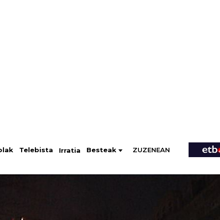
ZUZENEAN
Telebista
Besteak
olak
Irratia