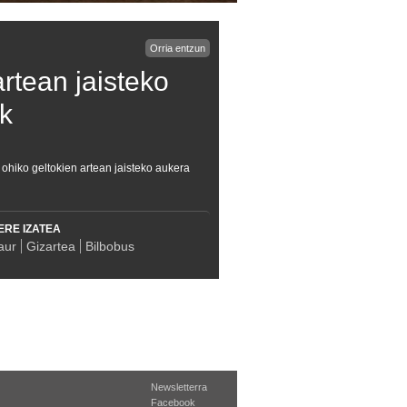
Orria entzun
artean jaisteko
k
ohiko geltokien artean jaisteko aukera
ERE IZATEA
aur
Gizartea
Bilbobus
Newsletterra
Facebook