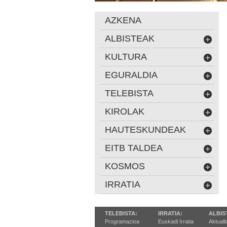
AZKENA
ALBISTEAK
KULTURA
EGURALDIA
TELEBISTA
KIROLAK
HAUTESKUNDEAK
EITB TALDEA
KOSMOS
IRRATIA
TELEBISTA:
IRRATIA:
ALBIS
Programazioa
Euskadi Irratia
Aktuali