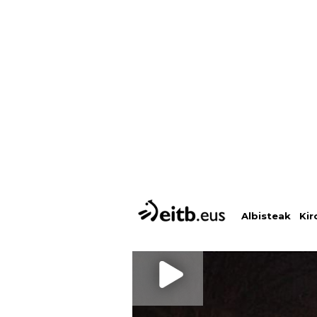
Albisteak
Kir