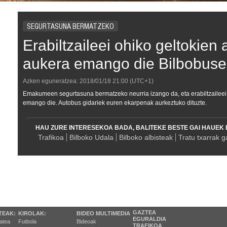
SEGURTASUNA BERMATZEKO
Erabiltzaileei ohiko geltokien 
aukera emango die Bilbobuse
Azken eguneratzea:
2018/01/18
21:00
(UTC+1)
Emakumeen segurtasuna bermatzeko neurria izango da, eta erabiltzaileei 
emango die. Autobus gidariek euren ekarpenak aurkeztuko dituzte.
HAU ZURE INTERESEKOA BADA, BALITEKE BESTE GAI HAUEK 
Trafikoa
Bilboko Udala
Bilboko albisteak
Tratu txarrak g
GAZTEA
TEAK:
KIROLAK:
BIDEO MULTIMEDIA
EGURALDIA
tatea
Futbola
Bideoak
TRAFIKOA