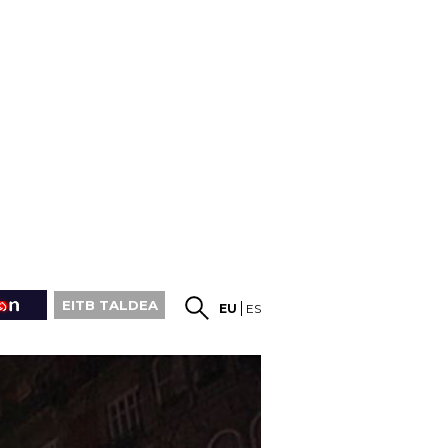
EITB TALDEA
EU
ES