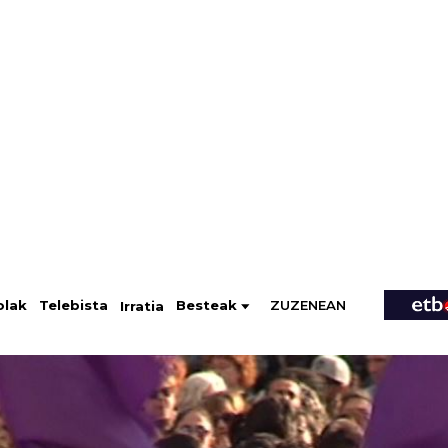
ZUZENEAN
Telebista
Besteak
olak
Irratia