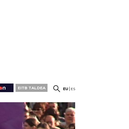
EITB TALDEA
EU
ES