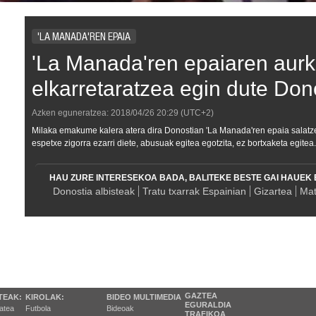
'LA MANADA'REN EPAIA
'La Manada'ren epaiaren aur
elkarretaratzea egin dute Don
Azken eguneratzea:
2018/04/26
20:29
(UTC+2)
Milaka emakume kalera atera dira Donostian 'La Manada'ren epaia salatzeko
espetxe zigorra ezarri diete, abusuak egitea egotzita, ez bortxaketa egitea.
HAU ZURE INTERESEKOA BADA, BALITEKE BESTE GAI HAUEK 
Donostia albisteak
Tratu txarrak Espainian
Gizartea
Mat
GAZTEA
TEAK:
KIROLAK:
BIDEO MULTIMEDIA
EGURALDIA
tatea
Futbola
Bideoak
TRAFIKOA