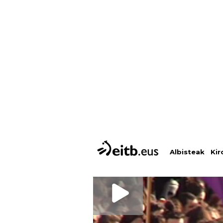
Albisteak
Kir