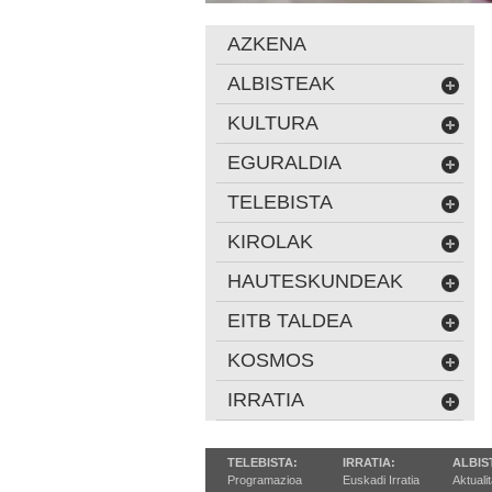
AZKENA
ALBISTEAK
KULTURA
EGURALDIA
TELEBISTA
KIROLAK
HAUTESKUNDEAK
EITB TALDEA
KOSMOS
IRRATIA
TELEBISTA:
IRRATIA:
ALBIS
Programazioa
Euskadi Irratia
Aktuali