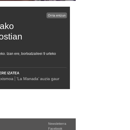
Orria entzun
kako
ostian
. Izan ere, bortxatzaileei 9 urteko
ERE IZATEA
xismoa
‘La Manada’ auzia gaur
Newsletterra
Facebook