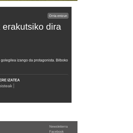
Orria entzun
erakutsiko dira
' golegilea izango da protagonista. Bilboko
ERE IZATEA
bisteak
Newsletterra
Facebook