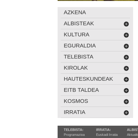
AZKENA
ALBISTEAK
KULTURA
EGURALDIA
TELEBISTA
KIROLAK
HAUTESKUNDEAK
EITB TALDEA
KOSMOS
IRRATIA
TELEBISTA:
IRRATIA:
ALBIS
Programazioa
Euskadi Irratia
Aktuali