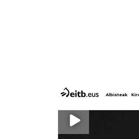
Albisteak
Kir