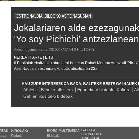
ESTREINALDIA, BILBOKO ASTE NAGUSIAN
Jokalariaren alde ezezagunak 
'Yo soy Pichichi' antzezlanean
Azken eguneratzea:
2018/08/07
14:21
(UTC+2)
NEREA IRIARTE | EITB
6 Pabiloiak ekoitzitako obra berri honetan Rafael Moreno Aranzadi 'Pitxitxi
Aste Nagusian estreinatuko dute, abuztuaren 22an.
HAU ZURE INTERESEKOA BADA, BALITEKE BESTE GAI HAUEK 
Athletic
Bilboko albisteak
Eguneko albisteak
Kultura
Al
Gehien ikusitako bideoak
GAZTEA
TEAK:
KIROLAK:
BIDEO MULTIMEDIA
EGURALDIA
tatea
Futbola
Bideoak
TRAFIKOA