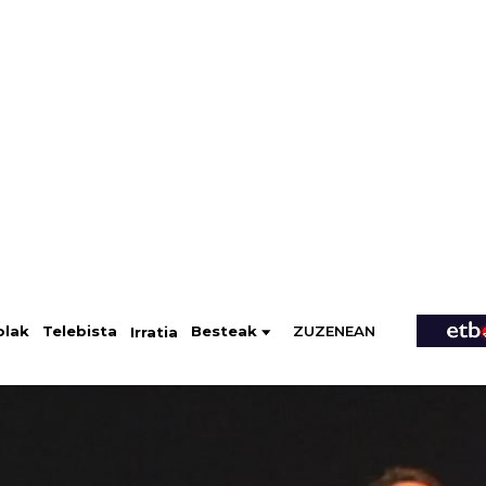
ZUZENEAN
Telebista
Besteak
olak
Irratia