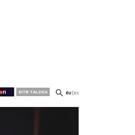
EITB TALDEA
EU
ES