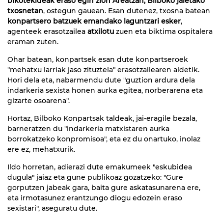
bikotekideak eraso egin zion Areatzan, Bilboko jaietako
txosnetan
, ostegun gauean. Esan dutenez, txosna batean
konpartsero batzuek emandako laguntzari esker
,
agenteek erasotzailea
atxilotu
zuen eta biktima ospitalera
eraman zuten.
Ohar batean, konpartsek esan dute konpartseroek
"mehatxu larriak jaso zituztela" erasotzailearen aldetik.
Hori dela eta, nabarmendu dute "guztion ardura dela
indarkeria sexista honen aurka egitea, norberarena eta
gizarte osoarena".
Hortaz, Bilboko Konpartsak taldeak, jai-eragile bezala,
barneratzen du "indarkeria matxistaren aurka
borrokatzeko konpromisoa", eta ez du onartuko, inolaz
ere ez, mehatxurik.
Ildo horretan, adierazi dute emakumeek "eskubidea
dugula" jaiaz eta gune publikoaz gozatzeko: "Gure
gorputzen jabeak gara, baita gure askatasunarena ere,
eta irmotasunez erantzungo diogu edozein eraso
sexistari", aseguratu dute.