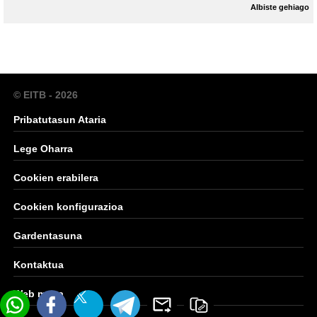
Albiste gehiago
© EITB - 2026
Pribatutasun Ataria
Lege Oharra
Cookien erabilera
Cookien konfigurazioa
Gardentasuna
Kontaktua
Web mapa