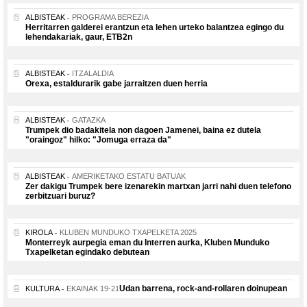
ALBISTEAK
PROGRAMA BEREZIA
Herritarren galderei erantzun eta lehen urteko balantzea egingo du
lehendakariak, gaur, ETB2n
ALBISTEAK
ITZALALDIA
Orexa, estaldurarik gabe jarraitzen duen herria
ALBISTEAK
GATAZKA
Trumpek dio badakitela non dagoen Jamenei, baina ez dutela
"oraingoz" hilko: "Jomuga erraza da"
ALBISTEAK
AMERIKETAKO ESTATU BATUAK
Zer dakigu Trumpek bere izenarekin martxan jarri nahi duen telefono
zerbitzuari buruz?
KIROLA
KLUBEN MUNDUKO TXAPELKETA 2025
Monterreyk aurpegia eman du Interren aurka, Kluben Munduko
Txapelketan egindako debutean
Udan barrena, rock-and-rollaren doinupean
KULTURA
EKAINAK 19-21