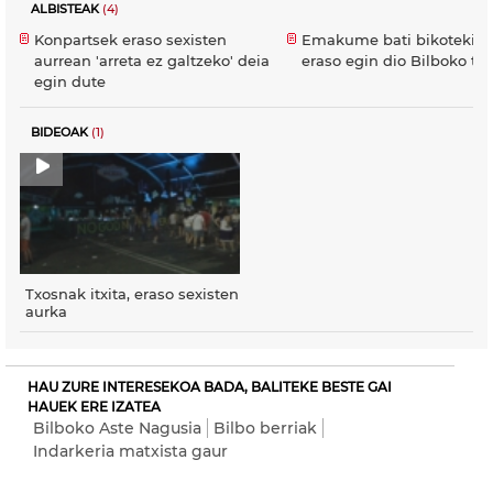
ALBISTEAK
(4)
Konpartsek eraso sexisten
Emakume bati bikotekid
aurrean 'arreta ez galtzeko' deia
eraso egin dio Bilboko tx
egin dute
BIDEOAK
(1)
Txosnak itxita, eraso sexisten
aurka
HAU ZURE INTERESEKOA BADA, BALITEKE BESTE GAI
HAUEK ERE IZATEA
Bilboko Aste Nagusia
Bilbo berriak
Indarkeria matxista gaur