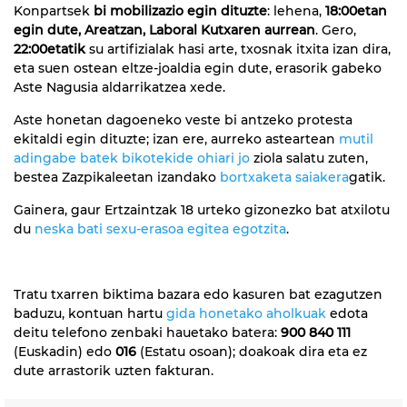
Konpartsek
bi mobilizazio egin dituzte
: lehena,
18:00etan
egin dute, Areatzan, Laboral Kutxaren aurrean
. Gero,
22:00etatik
su artifizialak hasi arte, txosnak itxita izan dira,
eta suen ostean eltze-joaldia egin dute, erasorik gabeko
Aste Nagusia aldarrikatzea xede.
Aste honetan dagoeneko veste bi antzeko protesta
ekitaldi egin dituzte; izan ere, aurreko asteartean
mutil
adingabe batek bikotekide ohiari jo
ziola salatu zuten,
bestea Zazpikaleetan izandako
bortxaketa saiakera
gatik.
Gainera, gaur Ertzaintzak 18 urteko gizonezko bat atxilotu
du
neska bati sexu-erasoa egitea egotzita
.
Tratu txarren biktima bazara edo kasuren bat ezagutzen
baduzu, kontuan hartu
gida honetako aholkuak
edota
deitu telefono zenbaki hauetako batera:
900 840 111
(Euskadin) edo
016
(Estatu osoan); doakoak dira eta ez
dute arrastorik uzten fakturan.