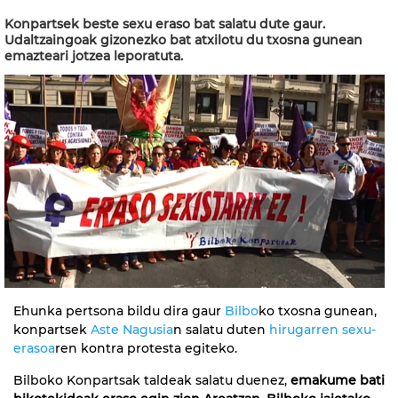
Konpartsek beste sexu eraso bat salatu dute gaur.
Udaltzaingoak gizonezko bat atxilotu du txosna gunean
emazteari jotzea leporatuta.
Ehunka pertsona bildu dira gaur
Bilbo
ko txosna gunean,
konpartsek
Aste Nagusia
n salatu duten
hirugarren sexu-
erasoa
ren kontra protesta egiteko.
Bilboko Konpartsak taldeak salatu duenez,
emakume bati