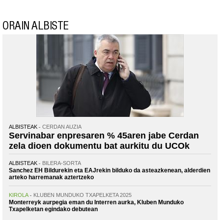
ORAIN ALBISTE
ALBISTEAK
CERDAN AUZIA
Servinabar enpresaren % 45aren jabe Cerdan
zela dioen dokumentu bat aurkitu du UCOk
ALBISTEAK
BILERA-SORTA
Sanchez EH Bildurekin eta EAJrekin bilduko da asteazkenean, alderdien
arteko harremanak aztertzeko
KIROLA
KLUBEN MUNDUKO TXAPELKETA 2025
Monterreyk aurpegia eman du Interren aurka, Kluben Munduko
Txapelketan egindako debutean