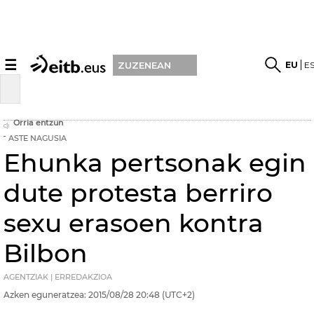
☰
EU
E
ZUZENEAN
Orria entzun
ASTE NAGUSIA
Ehunka pertsonak egin
dute protesta berriro
sexu erasoen kontra
Bilbon
AGENTZIAK | ERREDAKZIOA
Azken eguneratzea:
2015/08/28
20:48
(UTC+2)