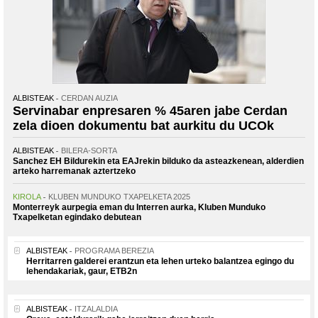
ALBISTEAK
CERDAN AUZIA
Servinabar enpresaren % 45aren jabe Cerdan
zela dioen dokumentu bat aurkitu du UCOk
ALBISTEAK
BILERA-SORTA
Sanchez EH Bildurekin eta EAJrekin bilduko da asteazkenean, alderdien
arteko harremanak aztertzeko
KIROLA
KLUBEN MUNDUKO TXAPELKETA 2025
Monterreyk aurpegia eman du Interren aurka, Kluben Munduko
Txapelketan egindako debutean
ALBISTEAK
PROGRAMA BEREZIA
Herritarren galderei erantzun eta lehen urteko balantzea egingo du
lehendakariak, gaur, ETB2n
ALBISTEAK
ITZALALDIA