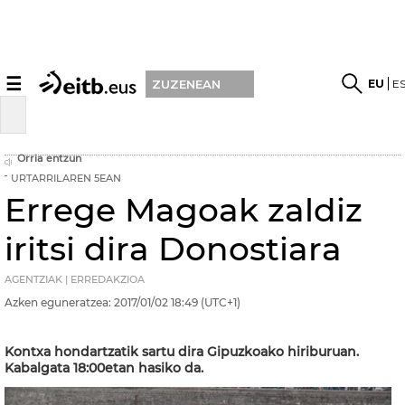
☰
EU
E
ZUZENEAN
Orria entzun
URTARRILAREN 5EAN
Errege Magoak zaldiz
iritsi dira Donostiara
AGENTZIAK | ERREDAKZIOA
Azken eguneratzea:
2017/01/02
18:49
(UTC+1)
Kontxa hondartzatik sartu dira Gipuzkoako hiriburuan.
Kabalgata 18:00etan hasiko da.