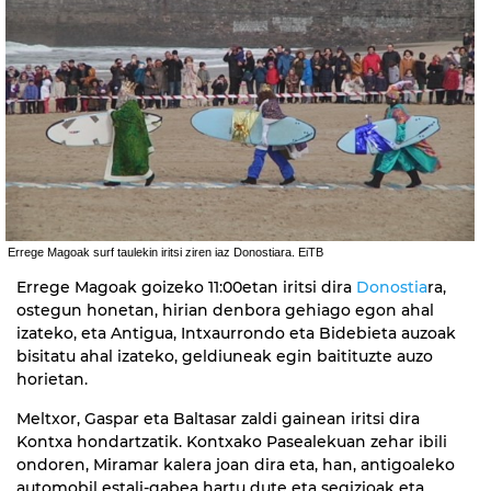
Errege Magoak surf taulekin iritsi ziren iaz Donostiara. EiTB
Errege Magoak goizeko 11:00etan iritsi dira
Donostia
ra,
ostegun honetan, hirian denbora gehiago egon ahal
izateko, eta Antigua, Intxaurrondo eta Bidebieta auzoak
bisitatu ahal izateko, geldiuneak egin baitituzte auzo
horietan.
Meltxor, Gaspar eta Baltasar zaldi gainean iritsi dira
Kontxa hondartzatik. Kontxako Pasealekuan zehar ibili
ondoren, Miramar kalera joan dira eta, han, antigoaleko
automobil estali-gabea hartu dute eta segizioak eta