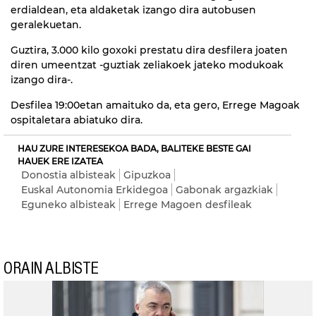
erdialdean, eta aldaketak izango dira autobusen
geralekuetan.
Guztira, 3.000 kilo goxoki prestatu dira desfilera joaten
diren umeentzat -guztiak zeliakoek jateko modukoak
izango dira-.
Desfilea 19:00etan amaituko da, eta gero, Errege Magoak
ospitaletara abiatuko dira.
HAU ZURE INTERESEKOA BADA, BALITEKE BESTE GAI
HAUEK ERE IZATEA
Donostia albisteak
Gipuzkoa
Euskal Autonomia Erkidegoa
Gabonak argazkiak
Eguneko albisteak
Errege Magoen desfileak
ORAIN ALBISTE