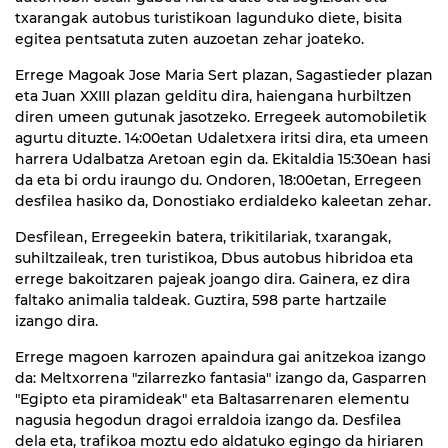
txarangak autobus turistikoan lagunduko diete, bisita
egitea pentsatuta zuten auzoetan zehar joateko.
Errege Magoak Jose Maria Sert plazan, Sagastieder plazan
eta Juan XXIII plazan gelditu dira, haiengana hurbiltzen
diren umeen gutunak jasotzeko. Erregeek automobiletik
agurtu dituzte. 14:00etan Udaletxera iritsi dira, eta umeen
harrera Udalbatza Aretoan egin da. Ekitaldia 15:30ean hasi
da eta bi ordu iraungo du. Ondoren, 18:00etan, Erregeen
desfilea hasiko da, Donostiako erdialdeko kaleetan zehar.
Desfilean, Erregeekin batera, trikitilariak, txarangak,
suhiltzaileak, tren turistikoa, Dbus autobus hibridoa eta
errege bakoitzaren pajeak joango dira. Gainera, ez dira
faltako animalia taldeak. Guztira, 598 parte hartzaile
izango dira.
Errege magoen karrozen apaindura gai anitzekoa izango
da: Meltxorrena "zilarrezko fantasia" izango da, Gasparren
"Egipto eta piramideak" eta Baltasarrenaren elementu
nagusia hegodun dragoi erraldoia izango da. Desfilea
dela eta, trafikoa moztu edo aldatuko egingo da hiriaren