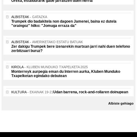
Orexa, estaldurarik gabe jarraitzen duen herria
ALBISTEAK
GATAZKA
Trumpek dio badakitela non dagoen Jamenei, baina ez dutela
"oraingoz" hilko: "Jomuga erraza da"
ALBISTEAK
AMERIKETAKO ESTATU BATUAK
Zer dakigu Trumpek bere izenarekin martxan jarri nahi duen telefono
zerbitzuari buruz?
KIROLA
KLUBEN MUNDUKO TXAPELKETA 2025
Monterreyk aurpegia eman du Interren aurka, Kluben Munduko
Txapelketan egindako debutean
Udan barrena, rock-and-rollaren doinupean
KULTURA
EKAINAK 19-21
Albiste gehiago