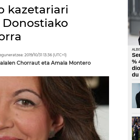
 kazetariari
 Donostiako
orra
ALBI
Se
eguneratzea:
2019/10/31
13:36
(UTC+1)
% 
Maialen Chorraut eta Amaia Montero
di
du