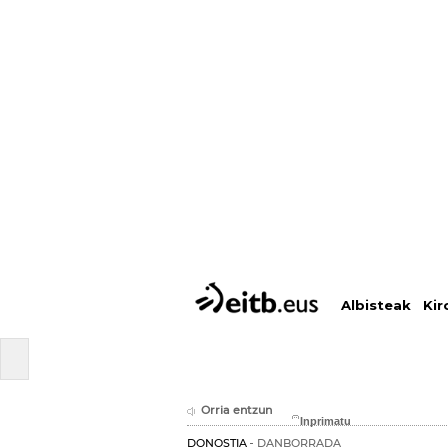
Albisteak
Kir
Orria entzun
DONOSTIA
DANBORRADA