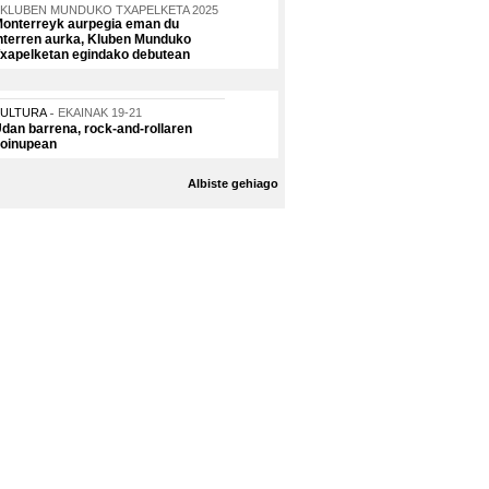
KLUBEN MUNDUKO TXAPELKETA 2025
onterreyk aurpegia eman du
nterren aurka, Kluben Munduko
xapelketan egindako debutean
KULTURA
EKAINAK 19-21
dan barrena, rock-and-rollaren
oinupean
Albiste gehiago