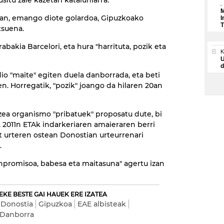
situ zaie kazetari kataluniarra.
M
0an, emango diote golardoa, Gipuzkoako
I
T
tsuena.
abakia Barcelori, eta hura "harrituta, pozik eta
U
d
dio "maite" egiten duela danborrada, eta beti
en. Horregatik, "pozik" joango da hilaren 20an
zea organismo "pribatuek" proposatu dute, bi
 2011n ETAk indarkeriaren amaieraren berri
t urteren ostean Donostian urteurrenari
.
npromisoa, babesa eta maitasuna" agertu izan
EKE BESTE GAI HAUEK ERE IZATEA
Donostia
Gipuzkoa
EAE albisteak
 Danborra