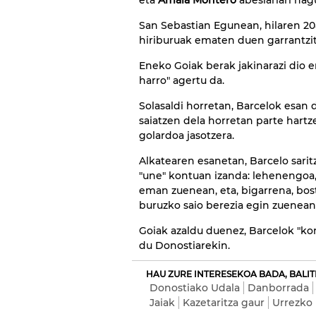
eta
Amaia Montero
abeslariari nagu
San Sebastian Egunean, hilaren 2
hiriburuak ematen duen garrantzi
Eneko Goiak berak jakinarazi dio er
harro" agertu da.
Solasaldi horretan, Barcelok esan 
saiatzen dela horretan parte hartz
golardoa jasotzera.
Alkatearen esanetan, Barcelo sarit
"une" kontuan izanda: lehenengoa,
eman zuenean, eta, bigarrena, bos
buruzko saio berezia egin zuenean
Goiak azaldu duenez, Barcelok "ko
du Donostiarekin.
HAU ZURE INTERESEKOA BADA, BALIT
Donostiako Udala
Danborrada
Jaiak
Kazetaritza gaur
Urrezko