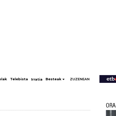
ZUZENEAN
Telebista
Besteak
olak
Irratia
ORA