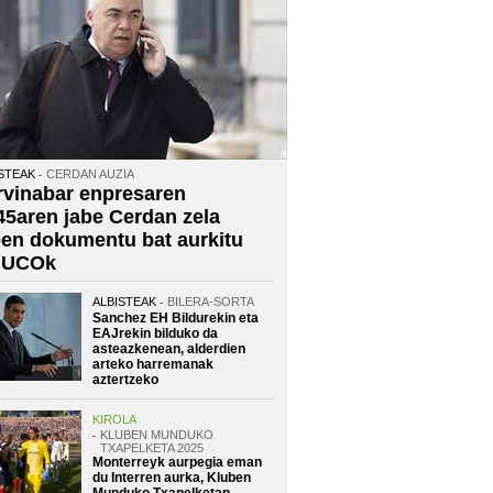
STEAK
CERDAN AUZIA
rvinabar enpresaren
45aren jabe Cerdan zela
oen dokumentu bat aurkitu
 UCOk
ALBISTEAK
BILERA-SORTA
Sanchez EH Bildurekin eta
EAJrekin bilduko da
asteazkenean, alderdien
arteko harremanak
aztertzeko
KIROLA
KLUBEN MUNDUKO
TXAPELKETA 2025
Monterreyk aurpegia eman
du Interren aurka, Kluben