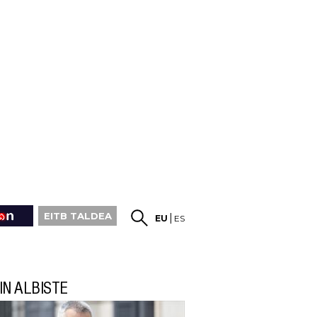
EITB TALDEA
EU
ES
IN ALBISTE