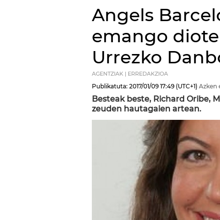
Angels Barcelo
emango diote
Urrezko Danb
AGENTZIAK | ERREDAKZIOA
Publikatuta:
2017/01/09
17:49
(UTC+1)
Azken 
Besteak beste, Richard Oribe, 
zeuden hautagaien artean.