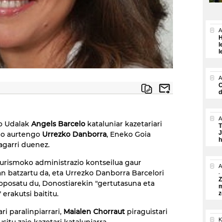
A
H
l
l
A
O
d
A
o Udalak
Angels Barcelo
kataluniar kazetariari
T
J
o aurtengo
Urrezko Danborra
, Eneko Goia
h
ragarri duenez.
urismoko administrazio kontseilua gaur
A
an batzartu da, eta Urrezko Danborra Barcelori
Z
posatu du, Donostiarekin "gertutasuna eta
m
erakutsi baititu.
z
ari paralinpiarrari,
Maialen Chorraut
piraguistari
K