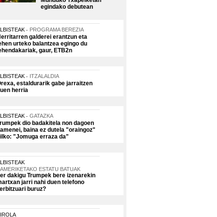
Munduko Txapelketan
egindako debutean
LBISTEAK
PROGRAMA BEREZIA
erritarren galderei erantzun eta
ehen urteko balantzea egingo du
ehendakariak, gaur, ETB2n
LBISTEAK
ITZALALDIA
rexa, estaldurarik gabe jarraitzen
uen herria
LBISTEAK
GATAZKA
rumpek dio badakitela non dagoen
amenei, baina ez dutela "oraingoz"
ilko: "Jomuga erraza da"
LBISTEAK
AMERIKETAKO ESTATU BATUAK
er dakigu Trumpek bere izenarekin
artxan jarri nahi duen telefono
erbitzuari buruz?
IROLA