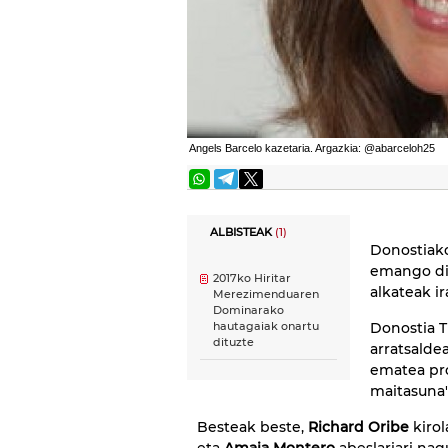
Angels Barcelo kazetaria. Argazkia: @abarceloh25
ALBISTEAK
(1)
Donostiak
emango di
2017ko Hiritar
alkateak i
Merezimenduaren
Dominarako
Donostia T
hautagaiak onartu
dituzte
arratsalde
ematea pro
maitasuna" 
Besteak beste,
Richard Oribe
kirol