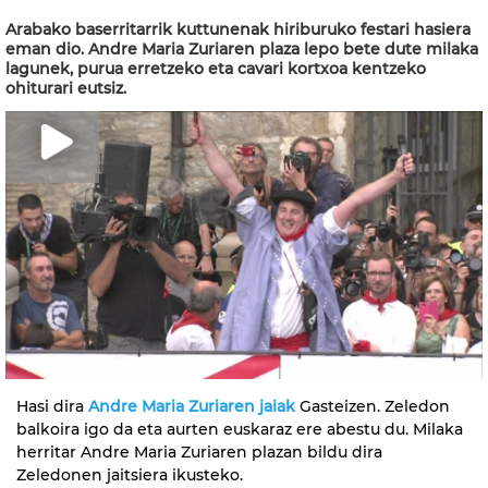
Arabako baserritarrik kuttunenak hiriburuko festari hasiera
eman dio. Andre Maria Zuriaren plaza lepo bete dute milaka
lagunek, purua erretzeko eta cavari kortxoa kentzeko
ohiturari eutsiz.
Hasi dira
Andre Maria Zuriaren jaiak
Gasteizen. Zeledon
balkoira igo da eta aurten euskaraz ere abestu du. Milaka
herritar Andre Maria Zuriaren plazan bildu dira
Zeledonen jaitsiera ikusteko.