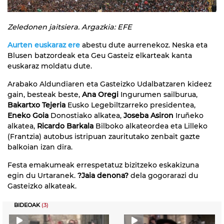
Zeledonen jaitsiera. Argazkia: EFE
Aurten euskaraz ere
abestu dute aurrenekoz. Neska eta
Blusen batzordeak eta Geu Gasteiz elkarteak kanta
euskaraz moldatu dute.
Arabako Aldundiaren eta Gasteizko Udalbatzaren kideez
gain, besteak beste,
Ana Oregi
Ingurumen sailburua,
Bakartxo Tejeria
Eusko Legebiltzarreko presidentea,
Eneko Goia
Donostiako alkatea,
Joseba Asiron
Iruñeko
alkatea,
Ricardo Barkala
Bilboko alkateordea eta Lilleko
(Frantzia) autobus istripuan zauritutako zenbait gazte
balkoian izan dira.
Festa emakumeak errespetatuz bizitzeko eskakizuna
egin du Urtaranek.
?Jaia denona?
dela gogorarazi du
Gasteizko alkateak.
BIDEOAK
(3)