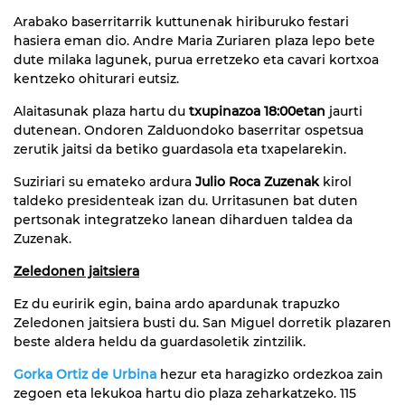
Arabako baserritarrik kuttunenak hiriburuko festari
hasiera eman dio. Andre Maria Zuriaren plaza lepo bete
dute milaka lagunek, purua erretzeko eta cavari kortxoa
kentzeko ohiturari eutsiz.
Alaitasunak plaza hartu du
txupinazoa 18:00etan
jaurti
dutenean. Ondoren Zalduondoko baserritar ospetsua
zerutik jaitsi da betiko guardasola eta txapelarekin.
Suziriari su emateko ardura
Julio Roca Zuzenak
kirol
taldeko presidenteak izan du. Urritasunen bat duten
pertsonak integratzeko lanean diharduen taldea da
Zuzenak.
Zeledonen jaitsiera
Ez du euririk egin, baina ardo apardunak trapuzko
Zeledonen jaitsiera busti du. San Miguel dorretik plazaren
beste aldera heldu da guardasoletik zintzilik.
Gorka Ortiz de Urbina
hezur eta haragizko ordezkoa zain
zegoen eta lekukoa hartu dio plaza zeharkatzeko. 115