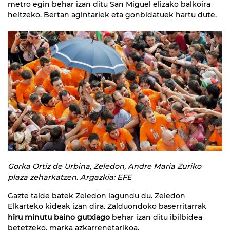
metro egin behar izan ditu San Miguel elizako balkoira
heltzeko. Bertan agintariek eta gonbidatuek hartu dute.
Gorka Ortiz de Urbina, Zeledon, Andre Maria Zuriko
plaza zeharkatzen. Argazkia: EFE
Gazte talde batek Zeledon lagundu du. Zeledon
Elkarteko kideak izan dira. Zalduondoko baserritarrak
hiru minutu baino gutxiago
behar izan ditu ibilbidea
betetzeko, marka azkarrenetarikoa.