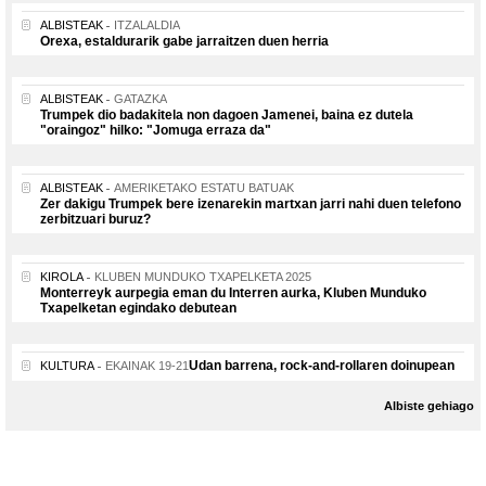
ALBISTEAK
ITZALALDIA
Orexa, estaldurarik gabe jarraitzen duen herria
ALBISTEAK
GATAZKA
Trumpek dio badakitela non dagoen Jamenei, baina ez dutela
"oraingoz" hilko: "Jomuga erraza da"
ALBISTEAK
AMERIKETAKO ESTATU BATUAK
Zer dakigu Trumpek bere izenarekin martxan jarri nahi duen telefono
zerbitzuari buruz?
KIROLA
KLUBEN MUNDUKO TXAPELKETA 2025
Monterreyk aurpegia eman du Interren aurka, Kluben Munduko
Txapelketan egindako debutean
Udan barrena, rock-and-rollaren doinupean
KULTURA
EKAINAK 19-21
Albiste gehiago