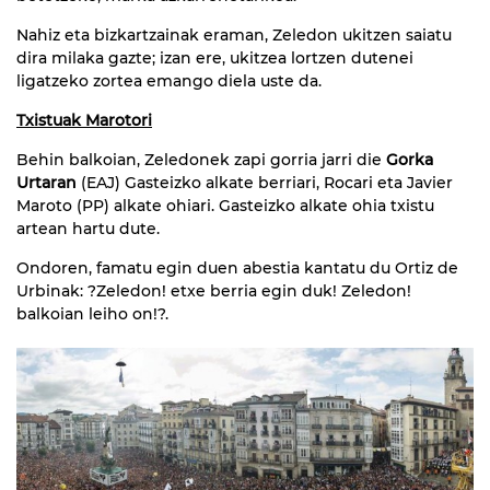
Nahiz eta bizkartzainak eraman, Zeledon ukitzen saiatu
dira milaka gazte; izan ere, ukitzea lortzen dutenei
ligatzeko zortea emango diela uste da.
Txistuak Marotori
Behin balkoian, Zeledonek zapi gorria jarri die
Gorka
Urtaran
(EAJ) Gasteizko alkate berriari, Rocari eta Javier
Maroto (PP) alkate ohiari. Gasteizko alkate ohia txistu
artean hartu dute.
Ondoren, famatu egin duen abestia kantatu du Ortiz de
Urbinak: ?Zeledon! etxe berria egin duk! Zeledon!
balkoian leiho on!?.