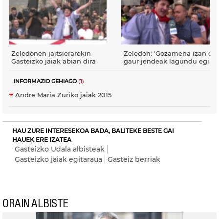
Zeledonen jaitsierarekin
Zeledon: 'Gozamena izan da,
Gasteizko jaiak abian dira
gaur jendeak lagundu egin 
INFORMAZIO GEHIAGO
(1)
Andre Maria Zuriko jaiak 2015
HAU ZURE INTERESEKOA BADA, BALITEKE BESTE GAI
HAUEK ERE IZATEA
Gasteizko Udala albisteak
Gasteizko jaiak egitaraua
Gasteiz berriak
ORAIN ALBISTE