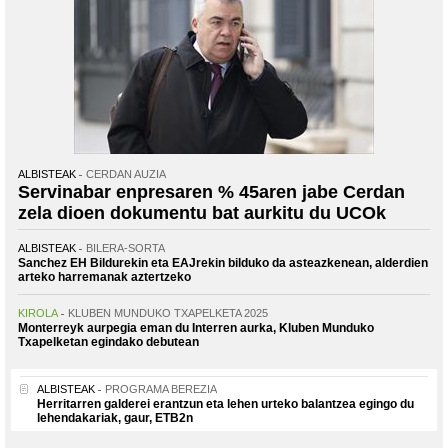
ALBISTEAK
CERDAN AUZIA
Servinabar enpresaren % 45aren jabe Cerdan
zela dioen dokumentu bat aurkitu du UCOk
ALBISTEAK
BILERA-SORTA
Sanchez EH Bildurekin eta EAJrekin bilduko da asteazkenean, alderdien
arteko harremanak aztertzeko
KIROLA
KLUBEN MUNDUKO TXAPELKETA 2025
Monterreyk aurpegia eman du Interren aurka, Kluben Munduko
Txapelketan egindako debutean
ALBISTEAK
PROGRAMA BEREZIA
Herritarren galderei erantzun eta lehen urteko balantzea egingo du
lehendakariak, gaur, ETB2n