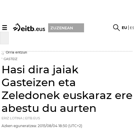
☰
EU
E
ZUZENEAN
Orria entzun
GASTEIZ
Hasi dira jaiak
Gasteizen eta
Zeledonek euskaraz ere
abestu du aurten
ERIZ LOTINA | EITB.EUS
Azken eguneratzea:
2015/08/04
18:50
(UTC+2)