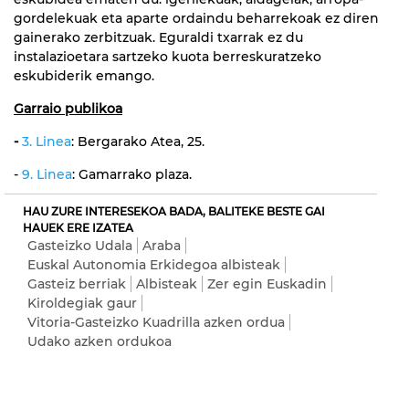
gordelekuak eta aparte ordaindu beharrekoak ez diren
gainerako zerbitzuak. Eguraldi txarrak ez du
instalazioetara sartzeko kuota berreskuratzeko
eskubiderik emango.
Garraio publikoa
-
3. Linea
: Bergarako Atea, 25.
-
9. Linea
: Gamarrako plaza.
HAU ZURE INTERESEKOA BADA, BALITEKE BESTE GAI
HAUEK ERE IZATEA
Gasteizko Udala
Araba
Euskal Autonomia Erkidegoa albisteak
Gasteiz berriak
Albisteak
Zer egin Euskadin
Kiroldegiak gaur
Vitoria-Gasteizko Kuadrilla azken ordua
Udako azken ordukoa