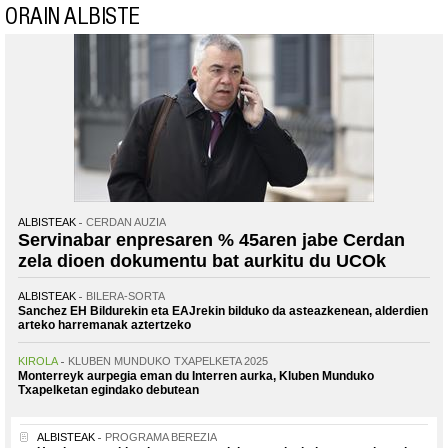
ORAIN ALBISTE
ALBISTEAK
CERDAN AUZIA
Servinabar enpresaren % 45aren jabe Cerdan
zela dioen dokumentu bat aurkitu du UCOk
ALBISTEAK
BILERA-SORTA
Sanchez EH Bildurekin eta EAJrekin bilduko da asteazkenean, alderdien
arteko harremanak aztertzeko
KIROLA
KLUBEN MUNDUKO TXAPELKETA 2025
Monterreyk aurpegia eman du Interren aurka, Kluben Munduko
Txapelketan egindako debutean
ALBISTEAK
PROGRAMA BEREZIA