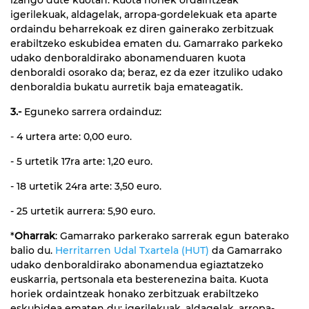
igerilekuak, aldagelak, arropa-gordelekuak eta aparte
ordaindu beharrekoak ez diren gainerako zerbitzuak
erabiltzeko eskubidea ematen du. Gamarrako parkeko
udako denboraldirako abonamenduaren kuota
denboraldi osorako da; beraz, ez da ezer itzuliko udako
denboraldia bukatu aurretik baja emateagatik.
3.-
Eguneko sarrera ordainduz:
- 4 urtera arte: 0,00 euro.
- 5 urtetik 17ra arte: 1,20 euro.
- 18 urtetik 24ra arte: 3,50 euro.
- 25 urtetik aurrera: 5,90 euro.
*
Oharrak
: Gamarrako parkerako sarrerak egun baterako
balio du.
Herritarren Udal Txartela (HUT)
da Gamarrako
udako denboraldirako abonamendua egiaztatzeko
euskarria, pertsonala eta besterenezina baita. Kuota
horiek ordaintzeak honako zerbitzuak erabiltzeko
eskubidea ematen du: igerilekuak, aldagelak, arropa-