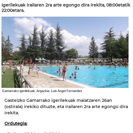
Igerilekuak irailaren 2ra arte egongo dira irekita, 08:00etatik
22:00etara.
Gamarrako igerilekuak. Argazkia: Luis Angel Fernandez
Gasteizko Gamarrako igerilekuak maiatzaren 26an
(ostirala) irekiko dituzte, eta irailaren 2ra arte egongo dira
irekita.
Ordutegia: