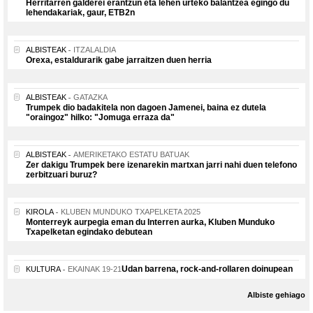
Herritarren galderei erantzun eta lehen urteko balantzea egingo du
lehendakariak, gaur, ETB2n
ALBISTEAK
ITZALALDIA
Orexa, estaldurarik gabe jarraitzen duen herria
ALBISTEAK
GATAZKA
Trumpek dio badakitela non dagoen Jamenei, baina ez dutela
"oraingoz" hilko: "Jomuga erraza da"
ALBISTEAK
AMERIKETAKO ESTATU BATUAK
Zer dakigu Trumpek bere izenarekin martxan jarri nahi duen telefono
zerbitzuari buruz?
KIROLA
KLUBEN MUNDUKO TXAPELKETA 2025
Monterreyk aurpegia eman du Interren aurka, Kluben Munduko
Txapelketan egindako debutean
Udan barrena, rock-and-rollaren doinupean
KULTURA
EKAINAK 19-21
Albiste gehiago