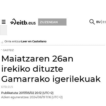
☰
EU
E
ZUZENEAN
Orria entzun
Leer en Castellano
GASTEIZ
Maiatzaren 26an
irekiko dituzte
Gamarrako igerilekuak
EITB.EUS
Publikatuta:
2017/05/02
20:12
(UTC+2)
Azken eguneratzea:
2024/06/19
11:16
(UTC+2)