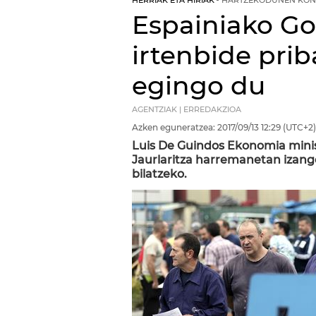
HERRIAK ETA HIRIAK
HARTZEKODUNEN KON
Espainiako Go
irtenbide prib
egingo du
AGENTZIAK | ERREDAKZIOA
Azken eguneratzea:
2017/09/13
12:29
(UTC+2)
Luis De Guindos Ekonomia mini
Jaurlaritza harremanetan izango 
bilatzeko.