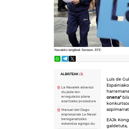
Navaleko langileak Sestaon. EFE.
ALBISTEAK
(3)
Luis de Gu
Espainiako
La Navalek abiarazi
harremane
du jada lan-
erregulazio plana
onena"
bil
ezartzeko prozedura
konkurtsoa
azpimarrat
Manuel del Dago
enpresariak La Naval
bereganatzeko
EAJk Kongr
eskaintza egingo du
galdetuta,