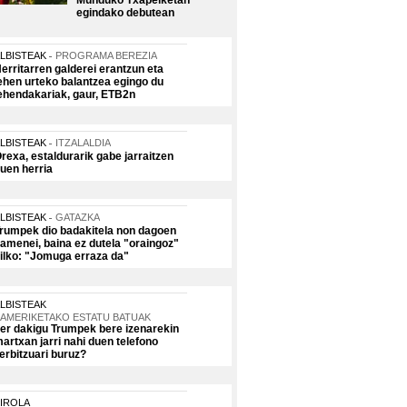
Munduko Txapelketan
egindako debutean
LBISTEAK
PROGRAMA BEREZIA
erritarren galderei erantzun eta
ehen urteko balantzea egingo du
ehendakariak, gaur, ETB2n
LBISTEAK
ITZALALDIA
rexa, estaldurarik gabe jarraitzen
uen herria
LBISTEAK
GATAZKA
rumpek dio badakitela non dagoen
amenei, baina ez dutela "oraingoz"
ilko: "Jomuga erraza da"
LBISTEAK
AMERIKETAKO ESTATU BATUAK
er dakigu Trumpek bere izenarekin
artxan jarri nahi duen telefono
erbitzuari buruz?
IROLA