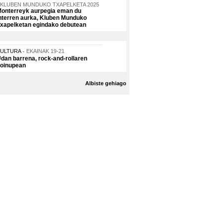
KLUBEN MUNDUKO TXAPELKETA 2025
onterreyk aurpegia eman du
nterren aurka, Kluben Munduko
xapelketan egindako debutean
KULTURA
EKAINAK 19-21
dan barrena, rock-and-rollaren
oinupean
Albiste gehiago