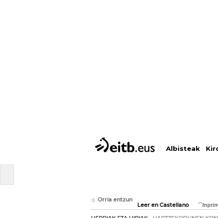
Albisteak
Kir
Orria entzun
Leer en Castellano