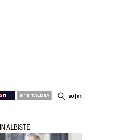
EITB TALDEA
EU
ES
IN ALBISTE