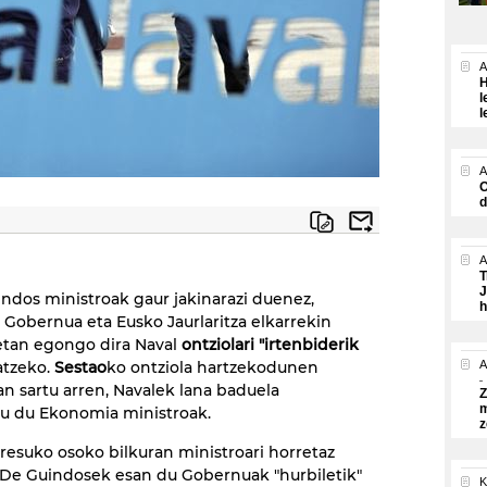
A
H
l
l
A
O
d
A
T
J
indos ministroak gaur jakinarazi duenez,
h
 Gobernua eta Eusko Jaurlaritza elkarrekin
tan egongo dira Naval
ontziolari "irtenbiderik
atzeko.
Sestao
ko ontziola hartzekodunen
A
n sartu arren, Navalek lana baduela
Z
m
u du Ekonomia ministroak.
z
esuko osoko bilkuran ministroari horretaz
 De Guindosek esan du Gobernuak "hurbiletik"
K