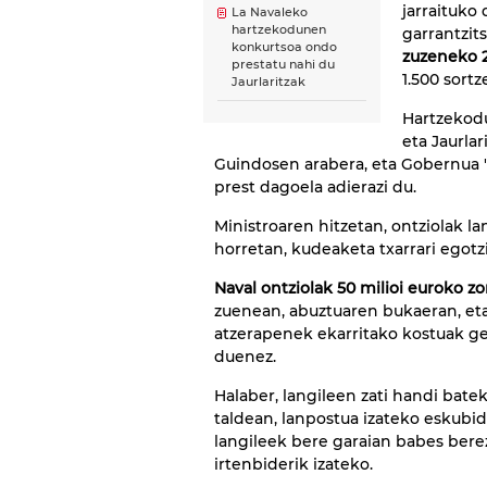
jarraituko
La Navaleko
hartzekodunen
garrantzits
konkurtsoa ondo
zuzeneko 
prestatu nahi du
1.500 sortz
Jaurlaritzak
Hartzekod
eta Jaurlar
Guindosen arabera, eta Gobernua "
prest dagoela adierazi du.
Ministroaren hitzetan, ontziolak l
horretan, kudeaketa txarrari egotz
Naval ontziolak 50 milioi euroko zo
zuenean, abuztuaren bukaeran, eta
atzerapenek ekarritako kostuak ge
duenez.
Halaber, langileen zati handi batek
taldean, lanpostua izateko eskubi
langileek bere garaian babes berez
irtenbiderik izateko.