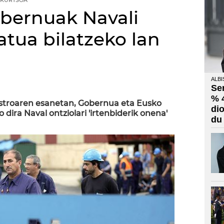
KURTSOA
bernuak Navali
atua bilatzeko lan
ALBI
Se
% 
stroaren esanetan, Gobernua eta Eusko
di
dira Naval ontziolari 'irtenbiderik onena'
du