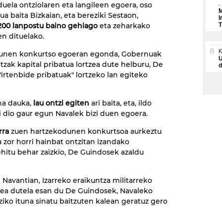
 duela ontziolaren eta langileen egoera, oso
M
ua baita Bizkaian, eta bereziki Sestaon,
I
200 lanpostu baino gehiago
eta zeharkako
T
en dituelako.
unen konkurtso egoeran egonda, Gobernuak
U
itzak kapital pribatua lortzea dute helburu, De
d
irtenbide pribatuak" lortzeko lan egiteko
ana dauka,
lau ontzi egiten
ari baita, eta, ildo
i dio gaur egun Navalek bizi duen egoera.
rra
zuen hartzekodunen konkurtsoa aurkeztu
 zor horri hainbat ontzitan izandako
hitu behar zaizkio, De Guindosek azaldu
 Navantian, Izarreko eraikuntza militarreko
dea dutela esan du De Guindosek, Navaleko
iko ituna sinatu baitzuten kalean geratuz gero