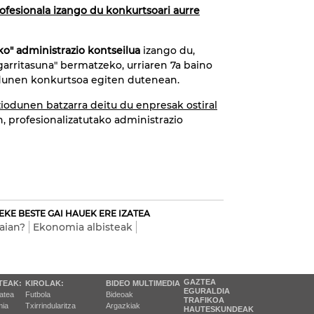
ofesionala izango du konkurtsoari aurre
ko" administrazio kontseilua
izango du,
garritasuna" bermatzeko, urriaren 7a baino
dunen konkurtsoa egiten dutenean.
iodunen batzarra deitu du enpresak ostiral
n, profesionalizatutako administrazio
EKE BESTE GAI HAUEK ERE IZATEA
aian?
Ekonomia albisteak
GAZTEA
TEAK:
KIROLAK:
BIDEO MULTIMEDIA
EGURALDIA
tatea
Futbola
Bideoak
TRAFIKOA
ia
Txirrindularitza
Argazkiak
HAUTESKUNDEAK