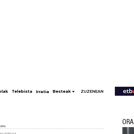
ZUZENEAN
Telebista
Besteak
olak
Irratia
ORA