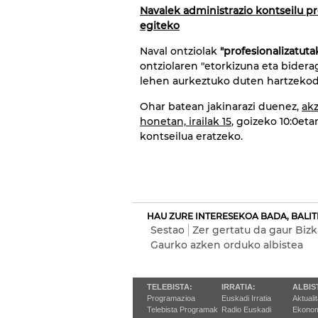
Navalek administrazio kontseilu pr
egiteko
Naval ontziolak
"profesionalizatuta
ontziolaren "etorkizuna eta bidera
lehen aurkeztuko duten hartzeko
Ohar batean jakinarazi duenez,
akz
honetan, irailak 15
, goizeko 10:0eta
kontseilua eratzeko.
HAU ZURE INTERESEKOA BADA, BALIT
Sestao
Zer gertatu da gaur Bizk
Gaurko azken orduko albistea
TELEBISTA:
IRRATIA:
ALBIS
Programazioa
Euskadi Irratia
Aktuali
Telebista Programak
Radio Euskadi
Ekonom