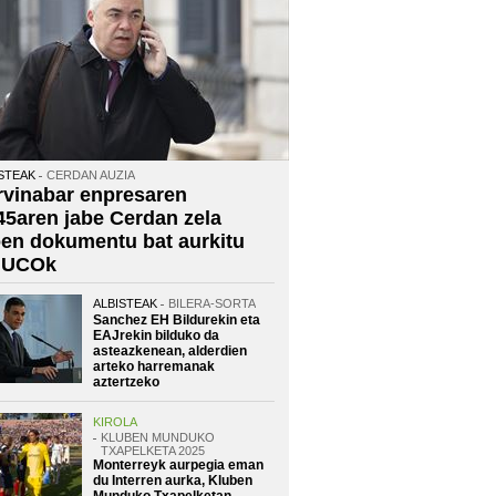
STEAK
CERDAN AUZIA
rvinabar enpresaren
45aren jabe Cerdan zela
oen dokumentu bat aurkitu
 UCOk
ALBISTEAK
BILERA-SORTA
Sanchez EH Bildurekin eta
EAJrekin bilduko da
asteazkenean, alderdien
arteko harremanak
aztertzeko
KIROLA
KLUBEN MUNDUKO
TXAPELKETA 2025
Monterreyk aurpegia eman
du Interren aurka, Kluben