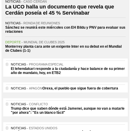
NOTICIAS
CASO CERDÁN
La UCO halla un documento que revela que
Cerdán poseía el 45 % Servinabar
NOTICIAS
RONDA DE REUNIONES
Sánchez se reunirá este miércoles con EH Bildu y PNV para evaluar sus
relaciones
DEPORTE
MUNDIAL DE CLUBES 2025
Monterrey planta cara ante un exigente Inter en su debut en el Mundial
de Clubes (1-1)
NOTICIAS
PROGRAMA ESPECIAL
El lehendakari responde a la ciudadanía y hace balance de su primer
año de mandato, hoy, en ETB2
Orexa, el pueblo que sigue fuera de cobertura
NOTICIAS
APAGÓN
NOTICIAS
CONFLICTO
Trump dice que saben dónde está Jamenei, aunque no van a matarle
"por ahora": "Es un blanco fácil"
NOTICIAS
ESTADOS UNIDOS