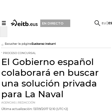
☰
EU
E
EN DIRECTO
Escuchar la página
Euskaraz irakurri
PROCESO CONCURSAL
El Gobierno español
colaborará en buscar
una solución privada
para La Naval
AGENCIAS | REDACCIÓN
Última actualización:
13/09/2017
12:10
(UTC+2)